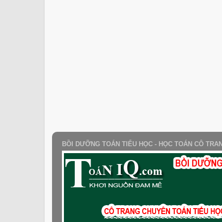
BỒI DƯỠNG TOÁN TIỂU HỌC - HỌC TOÁN CÔ TRA