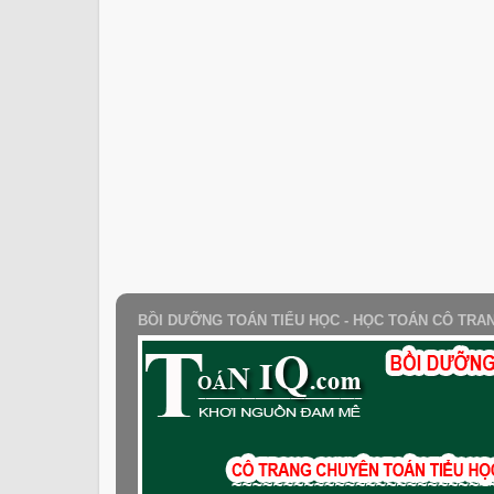
BỒI DƯỠNG TOÁN TIỂU HỌC - HỌC TOÁN CÔ TRA