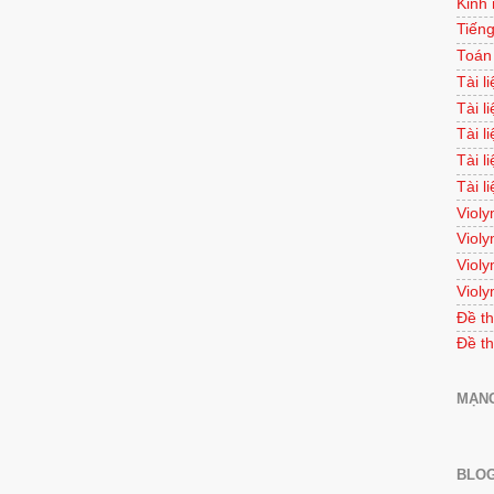
Kinh
Tiếng
Toán
Tài l
Tài l
Tài l
Tài l
Tài l
Violy
Violy
Violy
Violy
Đề th
Đề th
MẠNG
BLOG