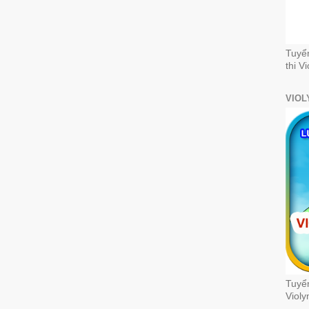
Tuyể
thi V
VIOL
Tuyển
Violy