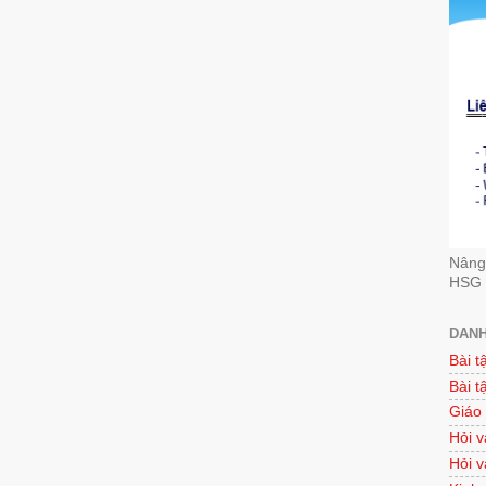
Nâng 
HSG 
DANH
Bài t
Bài t
Giáo
Hỏi v
Hỏi v