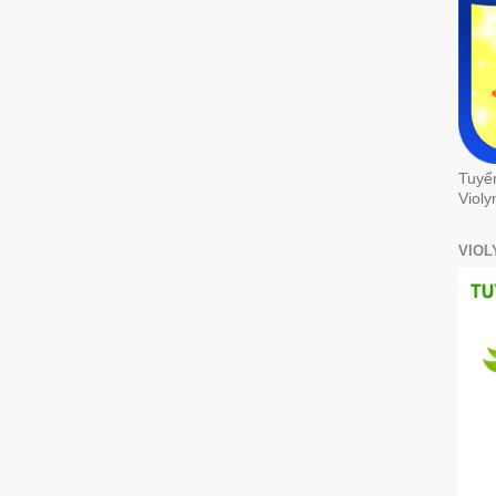
Tuyể
Violy
VIOL