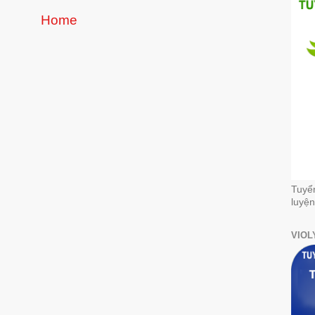
Home
Tuyể
luyện
VIOL