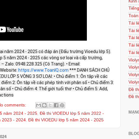
Kinh
Tiếng
Toán
Tài l
Tài l
Tài l
Tài l
oại năm 2024 - 2025 có đáp án (Đấu trường Vioedu lớp 5).
Tài l
lớp 5 năm 2024 - 2025 các vòng sơ loại và cấp trường,
Violy
el – Zalo: 0948.228.325 (Cô Trang). • Email:
Violy
Website:
https://www.ToanIQ.com
*** DANH SÁCH CHỦ
Violy
U LỚP 5 VÒNG 3 SƠ LOẠI: • Chủ điểm 1: Ôn tập về các
Violy
ủ điểm 2: Ôn tập về các phép tính với phân số • Chủ điểm 3:
ân số • Chủ điểm 4: Thế giới tuổi thơ • Chủ điểm 5: Add,
Đề th
ractions
Đề th
o comments:
MẠNG
 5 năm 2024 - 2025
,
Đề thi VIOEDU lớp 5 năm 2022 -
 2023 - 2024
,
Đề thi VIOEDU lớp 5 năm 2024 - 2025
BLOG
024