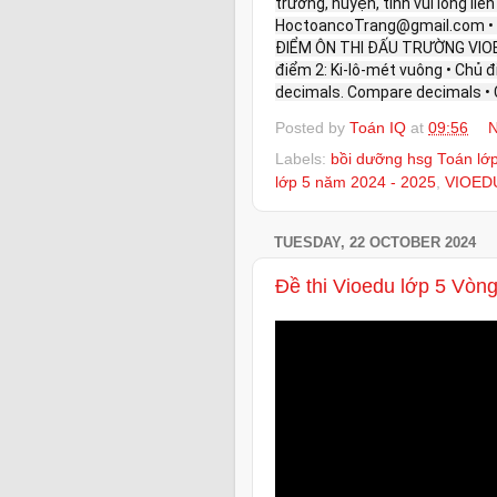
trường, huyện, tỉnh vui lòng liên
HoctoancoTrang@gmail.com • 
ĐIỂM ÔN THI ĐẤU TRƯỜNG VIOED
điểm 2: Ki-lô-mét vuông • Chủ 
decimals. Compare decimals • 
Posted by
Toán IQ
at
09:56
N
Labels:
bồi dưỡng hsg Toán lớ
lớp 5 năm 2024 - 2025
,
VIOED
TUESDAY, 22 OCTOBER 2024
Đề thi Vioedu lớp 5 Vòng