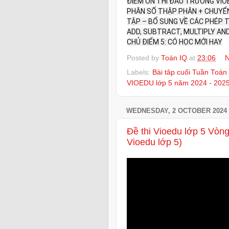
ĐIỂM ÔN THI ĐẤU TRƯỜNG VIOE
PHÂN SỐ THẬP PHÂN + CHUYỂN
TẬP – BỔ SUNG VỀ CÁC PHÉP TÍ
ADD, SUBTRACT, MULTIPLY AN
CHỦ ĐIỂM 5: CÓ HỌC MỚI HAY
Posted by
Toán IQ
at
23:06
N
Labels:
Bài tâp cuối Tuần Toán 
VIOEDU lớp 5 năm 2024 - 202
WEDNESDAY, 2 OCTOBER 2024
Đề thi Vioedu lớp 5 Vòn
Vioedu lớp 5)