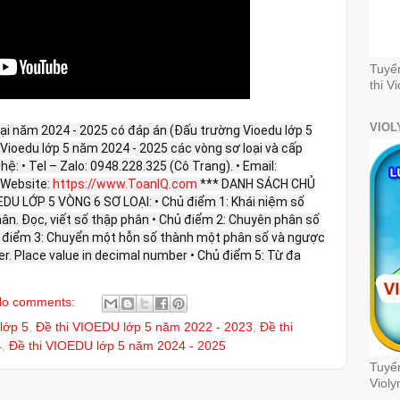
Tuyể
thi V
VIOL
loại năm 2024 - 2025 có đáp án (Đấu trường Vioedu lớp 5
i Vioedu lớp 5 năm 2024 - 2025 các vòng sơ loại và cấp
 hệ: • Tel – Zalo: 0948.228.325 (Cô Trang). • Email:
Website:
https://www.ToanIQ.com
*** DANH SÁCH CHỦ
U LỚP 5 VÒNG 6 SƠ LOẠI: • Chủ điểm 1: Khái niệm số
ân. Đọc, viết số thập phân • Chủ điểm 2: Chuyên phân số
ủ điểm 3: Chuyển một hỗn số thành một phân số và ngược
er. Place value in decimal number • Chủ điểm 5: Từ đa
o comments:
lớp 5
,
Đề thi VIOEDU lớp 5 năm 2022 - 2023
,
Đề thi
4
,
Đề thi VIOEDU lớp 5 năm 2024 - 2025
Tuyển
Violy