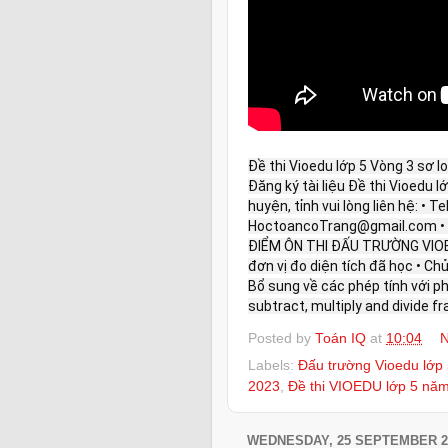
Đề thi Vioedu lớp 5 Vòng 3 sơ l
Đăng ký tài liệu Đề thi Vioedu 
huyện, tỉnh vui lòng liên hệ: • T
HoctoancoTrang@gmail.com • 
ĐIỂM ÔN THI ĐẤU TRƯỜNG VIOED
đơn vị đo diện tích đã học • Ch
Bổ sung về các phép tính với ph
subtract, multiply and divide f
Posted by
Toán IQ
at
10:04
N
Labels:
Đấu trường Vioedu lớp
2023
,
Đề thi VIOEDU lớp 5 năm
WEDNESDAY, 25 SEPTEMBER 2