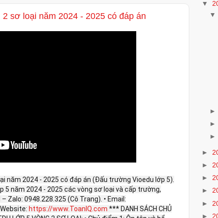
▼
2
 2 sơ loại năm 2024 - 2025 có đáp án
►
2
►
2
►
2
oại năm 2024 - 2025 có đáp án (Đấu trường Vioedu lớp 5).
lớp 5 năm 2024 - 2025 các vòng sơ loại và cấp trường,
►
2
el – Zalo: 0948.228.325 (Cô Trang). • Email:
►
2
Website:
https://www.ToanIQ.com
*** DANH SÁCH CHỦ
►
2