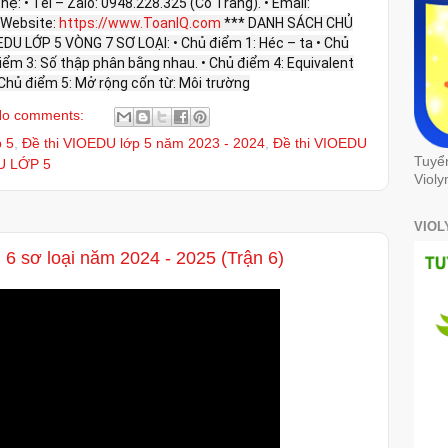
 hệ: • Tel – Zalo: 0948.228.325 (Cô Trang). • Email:
Website:
https://www.ToanIQ.com
*** DANH SÁCH CHỦ
U LỚP 5 VÒNG 7 SƠ LOẠI: • Chủ điểm 1: Héc – ta • Chủ
điểm 3: Số thập phân bằng nhau. • Chủ điểm 4: Equivalent
Chủ điểm 5: Mở rộng cốn từ: Môi trường
o comments:
p 5
,
Đề thi VIOEDU lớp 5 năm 2023 - 2024
,
Đề thi VIOEDU
Tuyể
U LỚP 5
Violy
VIOL
 6 sơ loại năm 2024 - 2025 (Trận 6)