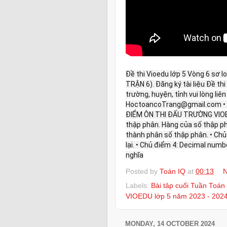
Đề thi Vioedu lớp 5 Vòng 6 sơ 
TRẬN 6). Đăng ký tài liệu Đề th
trường, huyện, tỉnh vui lòng liên
HoctoancoTrang@gmail.com • 
ĐIỂM ÔN THI ĐẤU TRƯỜNG VIOED
thập phân. Hàng của số thập ph
thành phân số thập phân. • Ch
lại. • Chủ điểm 4: Decimal numb
nghĩa
Posted by
Toán IQ
at
00:13
N
Labels:
Bài tâp cuối Tuần Toán 
VIOEDU lớp 5 năm 2023 - 202
MONDAY, 14 OCTOBER 2024