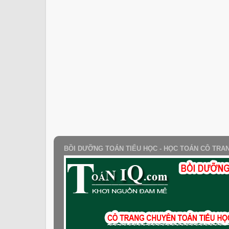
BỒI DƯỠNG TOÁN TIỂU HỌC - HỌC TOÁN CÔ TRA