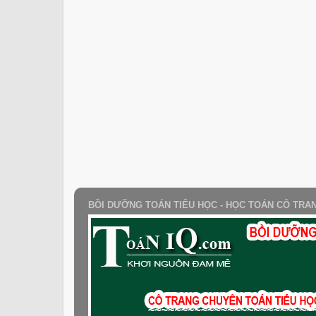
BỒI DƯỠNG TOÁN TIỂU HỌC - HỌC TOÁN CÔ TRA