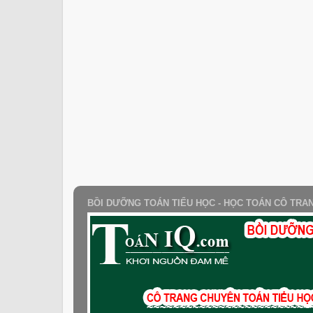
BỒI DƯỠNG TOÁN TIỂU HỌC - HỌC TOÁN CÔ TRA