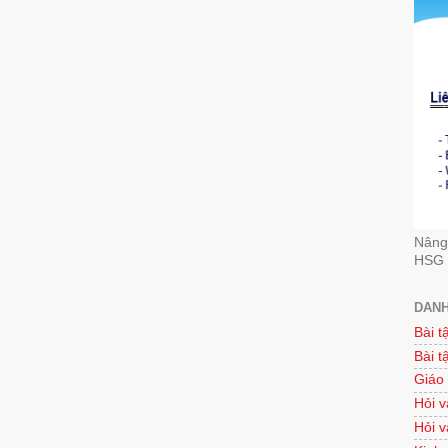
Nâng 
HSG 
DANH
Bài t
Bài t
Giáo
Hỏi v
Hỏi v