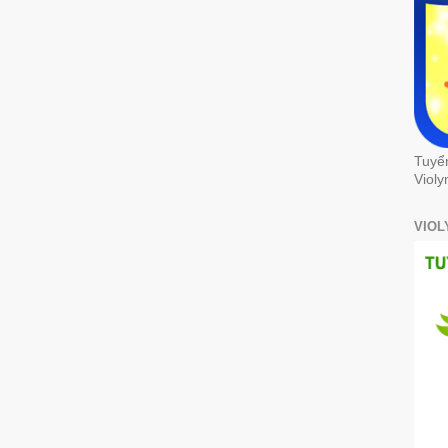
Tuyể
Violy
VIOL