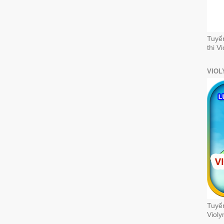
Tuyể
thi V
VIOL
Tuyển
Violy