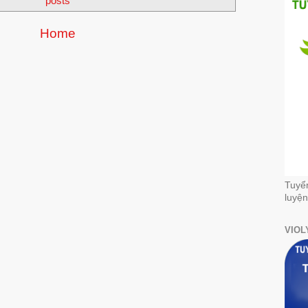
posts
Home
Tuyể
luyện
VIOL