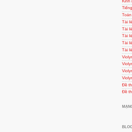
Kinh
Tiếng
Toán
Tài l
Tài l
Tài l
Tài l
Tài l
Violy
Violy
Violy
Violy
Đề th
Đề th
MẠNG
BLOG