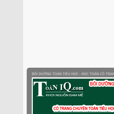
BỒI DƯỠNG TOÁN TIỂU HỌC - HỌC TOÁN CÔ TRA