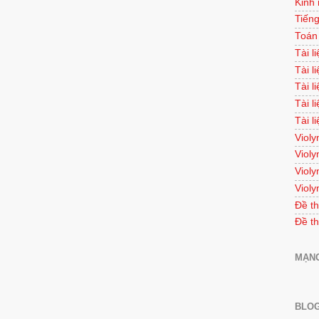
Kinh
Tiếng
Toán
Tài l
Tài l
Tài l
Tài l
Tài l
Violy
Violy
Violy
Violy
Đề th
Đề th
MẠNG
BLOG