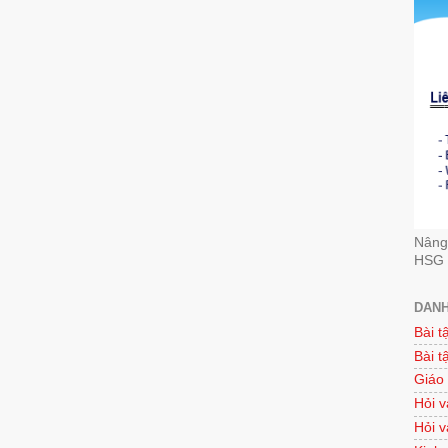
Nâng 
HSG 
DANH
Bài t
Bài t
Giáo
Hỏi v
Hỏi v