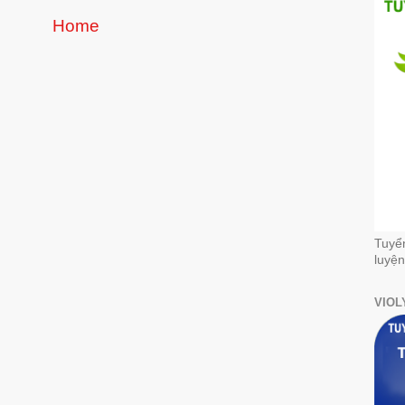
Home
Tuyể
luyện
VIOL