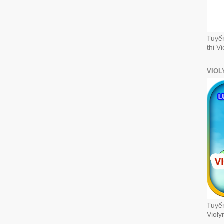
Tuyể
thi V
VIOL
Tuyển
Violy