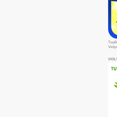
Tuyể
Violy
VIOL