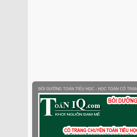
BỒI DƯỠNG TOÁN TIỂU HỌC - HỌC TOÁN CÔ TRA