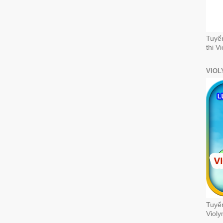
Tuyể
thi V
VIOL
Tuyển
Violy