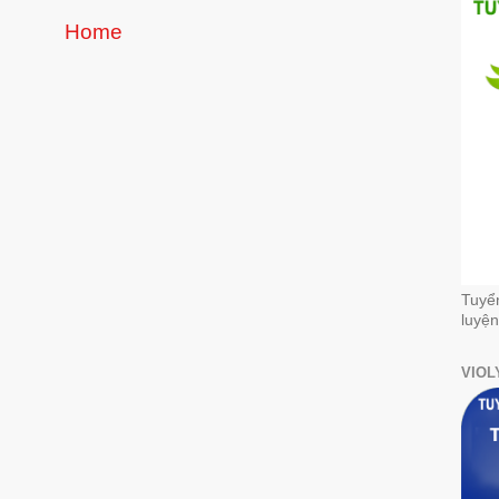
Home
Tuyể
luyện
VIOL