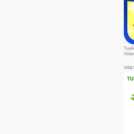
Tuyể
Violy
VIOL