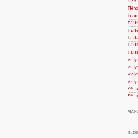
Kinh
Tiếng
Toán
Tài l
Tài l
Tài l
Tài l
Tài l
Violy
Violy
Violy
Violy
Đề th
Đề th
MẠNG
BLOG