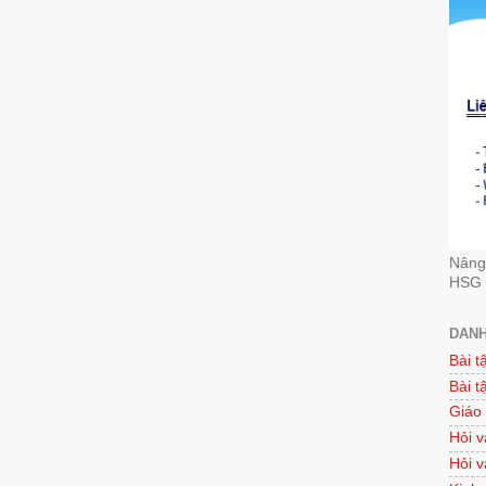
Nâng 
HSG 
DANH
Bài t
Bài t
Giáo
Hỏi v
Hỏi v