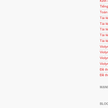
Kinh
Tiếng
Toán
Tài l
Tài l
Tài l
Tài l
Tài l
Violy
Violy
Violy
Violy
Đề th
Đề th
MẠNG
BLOG