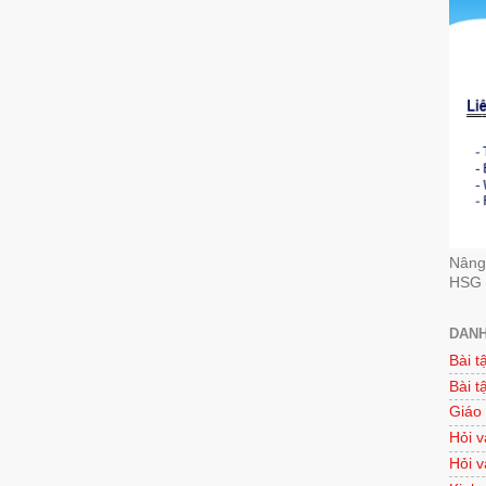
Nâng 
HSG 
DANH
Bài t
Bài t
Giáo
Hỏi v
Hỏi v