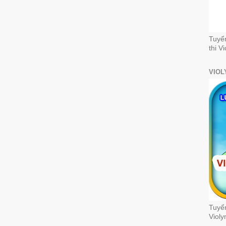
Tuyể
thi V
VIOL
Tuyển
Violy