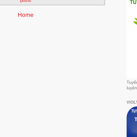
posts
Home
Tuyể
luyện
VIOL