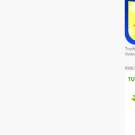
Tuyể
Violy
VIOL