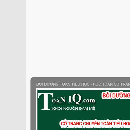
BỒI DƯỠNG TOÁN TIỂU HỌC - HỌC TOÁN CÔ TRA