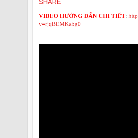
SHARE
VIDEO HƯỚNG DẪN CHI TIẾT
:
htt
v=rjqBEMKabg0