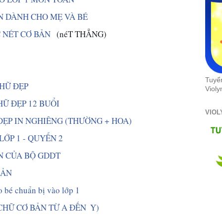
N DÀNH CHO MẸ VÀ BÉ  
 NÉT CƠ BẢN  
 (néT THẲNG)
Tuyể
CHỮ ĐẸP
Violy
HỮ ĐẸP 12 BUỔI 
VIOL
ĐẸP IN NGHIÊNG (THƯỜNG + HOA) 
ỚP 1 - QUYỂN 2 
N CỦA BỘ GDDT
ẢN  
ho bé chuẩn bị vào lớp 1 
 CHỮ CƠ BẢN TỪ A ĐẾN  Y)