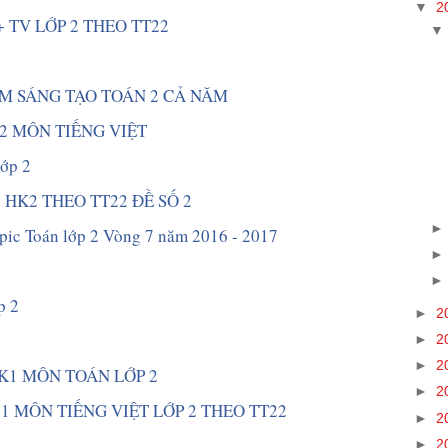
▼
2
+ TV LỚP 2 THEO TT22 
M SÁNG TẠO TOÁN 2 CẢ NĂM 
2 MÔN TIẾNG VIỆT 
ớp 2 
2 HK2 THEO TT22 ĐỀ SỐ 2 
pic Toán lớp 2 Vòng 7 năm 2016 - 2017 
p 2 
►
2
►
2
►
2
K1 MÔN TOÁN LỚP 2  
►
2
1 MÔN TIẾNG VIỆT LỚP 2 THEO TT22 
►
2
►
2