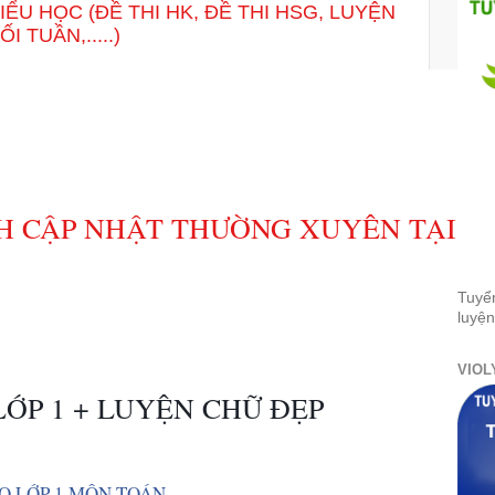
IỂU HỌC (ĐỀ THI HK, ĐỀ THI HSG, LUYỆN
 TUẦN,.....)
H CẬP NHẬT THƯỜNG XUYÊN TẠI Đ
Tuyể
luyện
VIOL
LỚP 1 + LUYỆN CHỮ ĐẸP
O LỚP 1 MÔN TOÁN  