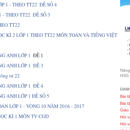
P 1 - THEO TT22  ĐỀ SỐ 4 
1 - THEO TT22  ĐỀ SỐ 3 
HEO TT22 
C KÌ 2 LỚP 1 THEO TT22 MÔN TOÁN VÀ TIẾNG VIỆT 
NG ANH LỚP 1 
 ĐỀ 1
G ANH LỚP 1  ĐỀ 3
Nâng 
hông tư 22 
HSG 
G ANH LỚP 1  ĐỀ 4
DANH
NG ANH LỚP 1 ĐỀ SỐ 5 
Bài t
Bài t
ÁN LỚP 1 - VÒNG 10 NĂM 2016 - 2017 
Giáo
HỌC KÌ 1 MÔN TV CGD 
Hỏi v
Hỏi v