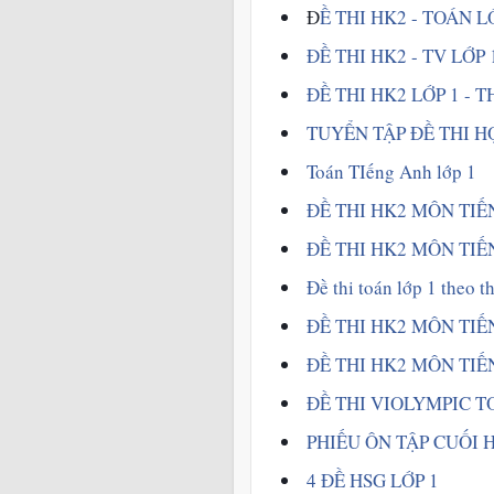
 Đ
Ề THI HK2 - TOÁN LỚ
 ĐỀ THI HK2 - TV LỚP 
ĐỀ THI HK2 LỚP 1 - T
TUYỂN TẬP ĐỀ THI HỌ
 Toán TIếng Anh lớp 1 
ĐỀ THI HK2 MÔN TIẾ
ĐỀ THI HK2 MÔN TIẾN
 Đề thi toán lớp 1 theo t
ĐỀ THI HK2 MÔN TIẾN
 ĐỀ THI HK2 MÔN TIẾ
ĐỀ THI VIOLYMPIC TO
PHIẾU ÔN TẬP CUỐI 
 4 ĐỀ HSG LỚP 1 