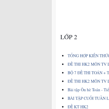
LỚP 2
TỔNG HỢP KIẾN THỨC
ĐỀ THI HK2 MÔN TV LỚ
 BỘ 7 ĐỀ THI TOÁN + 
 ĐỀ THI HK2 MÔN TV LỚ
Bài tập Ôn hè Toán - Tiế
BÀI TẬP CUỐI TUẦN L
ĐỀ KT HK2 