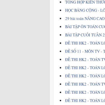
TỔNG HỢP KIẾN THỨC
HỌC BẢNG CỘNG - LỚ
 29 bài toán NÂNG CAO 
 BÀI TẬP ÔN TOÁN CU
 BÀI TẬP CUỐI TUẦN 2
ĐỀ THI HK2 - TOÁN LỚ
ĐỀ SỐ 11 - MÔN TV - T
ĐỀ THI HK2 - TOÁN TV
ĐỀ THI HK2 - TOÁN LỚP
ĐỀ THI HK2 - TOÁN LỚ
ĐỀ THI HK2 - TOÁN TV
ĐỀ THI HK2 - TOÁN LỚ
ĐỀ THI HK2 - TOÁN LỚ