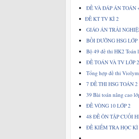
 ĐỀ VÀ ĐÁP ÁN TOÁN 
ĐỀ KT TV KÌ 2
GIÁO ÁN TRẢI NGHIỆ
BỒI DƯỠNG HSG LỚP 
Bộ 49 đề thi HK2 Toán l
 ĐỀ TOÁN VÀ TV LỚP 
Tổng hợp đề thi Violym
7 ĐỀ THI HSG TOÁN 2 
 39 Bài toán nâng cao lớ
ĐỀ VÒNG 10 LỚP 2  
48 ĐỀ ÔN TẬP CUỐI H
ĐỀ KIỂM TRA HỌC KÌ 