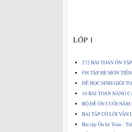
LỚP 1
 272 BÀI TOÁN ÔN TẬ
ÔN TẬP HÈ MÔN TIẾNG
 ĐỀ HỌC SINH GIỎI TO
 10 BÀI TOÁN NÂNG C
 BỘ ĐỀ ÔN CUỐI NĂM 
BÀI TẬP CÓ LỜI VĂN L
Bài tập Ôn hè Toán - Tiế