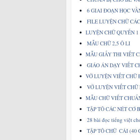
6 GIAI ĐOẠN HỌC VẦ
 FILE LUYỆN CHỮ CÁC
LUYỆN CHỮ QUYỂN 1
MẪU CHỮ 2,5 Ô LI  
MẪU GIẤY THI VIẾT 
 GIÁO ÁN DẠY VIẾT C
VỞ LUYỆN VIẾT CHỮ 
VỞ LUYỆN VIẾT CHỮ L
MẪU CHỮ VIẾT CHUẨ
TẬP TÔ CÁC NÉT CƠ B
 28 bài đọc tiếng việt c
TẬP TÔ CHỮ  CÁI (40