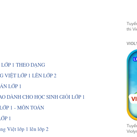
Tuyể
thi V
VIOL
P LỚP 1 THEO DẠNG 
 VIỆT LỚP 1 LÊN LỚP 2 
ÁN LỚP 1 
AO DÀNH CHO HỌC SINH GIỎI LỚP 1 
LỚP 1 - MÔN TOÁN  
ỚP 1 
Tuyển
ng Việt lớp 1 lên lớp 2 
Violy