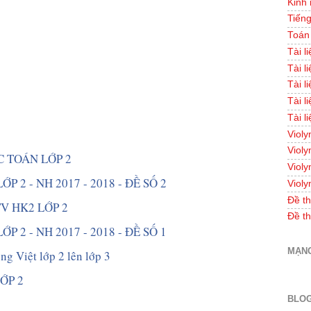
Kinh
Tiếng
Toán
Tài l
Tài l
Tài l
Tài l
Tài l
Violy
Violy
 TOÁN LỚP 2 
Violy
P 2 - NH 2017 - 2018 - ĐỀ SỐ 2 
Violy
Đề th
TV HK2 LỚP 2 
Đề th
P 2 - NH 2017 - 2018 - ĐỀ SỐ 1 
MẠNG
ng Việt lớp 2 lên lớp 3 
ỚP 2
BLOG