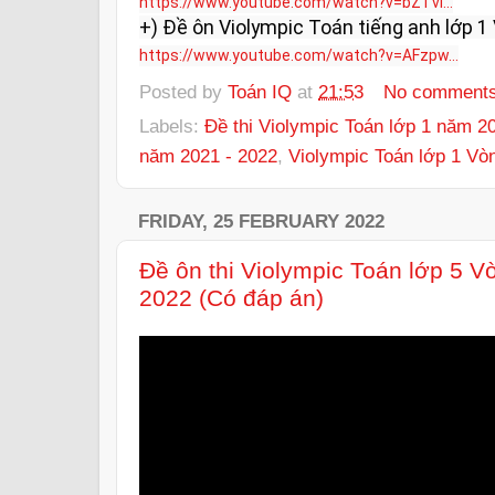
https://www.youtube.com/watch?v=bZTvl...
https://www.youtube.com/watch?v=AFzpw...
Posted by
Toán IQ
at
21:53
No comment
Labels:
Đề thi Violympic Toán lớp 1 năm 2
năm 2021 - 2022
,
Violympic Toán lớp 1 Vò
FRIDAY, 25 FEBRUARY 2022
Đề ôn thi Violympic Toán lớp 5 
2022 (Có đáp án)