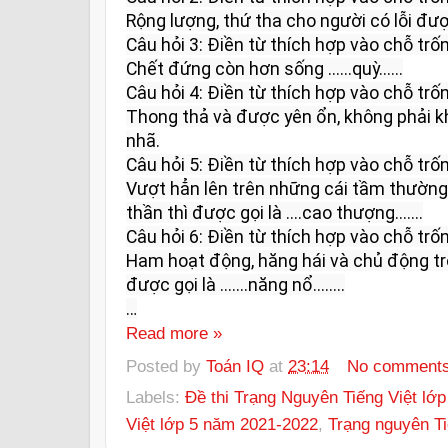
Rộng lượng, thứ tha cho người có lỗi được g
Câu hỏi 3: Điền từ thích hợp vào chỗ trống
Chết đứng còn hơn sống ......quỳ......

Câu hỏi 4: Điền từ thích hợp vào chỗ trống
Thong thả và được yên ổn, không phải khó
nhã.

Câu hỏi 5: Điền từ thích hợp vào chỗ trống
Vượt hẳn lên trên những cái tầm thường,
thần thì được gọi là ....cao thượng.......

Câu hỏi 6: Điền từ thích hợp vào chỗ trống
Ham hoạt động, hăng hái và chủ động tro
được gọi là .......năng nổ........

…
Read more »
Posted by
Toán IQ
at
23:14
No comment
Labels:
Đề thi Trạng Nguyên Tiếng Việt lớp
Việt lớp 5 năm 2021-2022
,
Trạng nguyên Ti