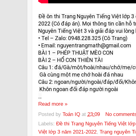
Đề ôn thi Trạng Nguyên Tiếng Việt lớp 
2022 (Có đáp án). Mọi thông tin cần hỗ tr
Nguyên Tiếng Việt 3 và giải đáp vui lòng l
• Tel – Zalo: 0948.228.325 (Cô Trang)

• Email: nguyentrangmath@gmail.com

BÀI 1 – PHÉP THUẬT MÈO CON

BÀI 2 – HỔ CON THIÊN TÀI

Câu 1: đá/Gà/một/hoài/nhau/chớ/mẹ/c
 Gà cùng một mẹ chớ hoài đá nhau

Câu 2: ngoan/người/ngoài/đáp/đối/Khôn
 Khôn ngoan đối đáp người ngoài

…
Read more »
Posted by
Toán IQ
at
23:09
No comment
Labels:
Đề thi Trạng Nguyên Tiếng Việt lớp
Việt lớp 3 năm 2021-2022
,
Trạng nguyên Ti