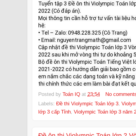
Tuyển tập 3 Đề ôn thi Violympic Toán l
2022 (Có đáp án).

Mọi thông tin cần hỗ trợ tư vấn tài liệu họ
hệ:

• Tel – Zalo: 0948.228.325 (Cô Trang)

• Email: nguyentrangmath@gmail.com

Cập nhật đề thi Violympic Toán lớp 3 V
2022 sau khi mở vòng thi tự do khoảng 5 
Bộ đề ôn thi Violympic Toán Tiếng Việt 
2021-2022 có hướng dẫn giải bao gồm có
em nắm chắc các dạng toán và kỹ năng l
thi chính thức các em làm bài đạt kết qu
Posted by
Toán IQ
at
23:54
No comment
Labels:
Đề thi Violympic Toán lớp 3
,
Violym
lớp 3 cấp Tỉnh
,
Violympic Toán lớp 3 năm 
Đề ôn thi Violympic Toán lớp 2 