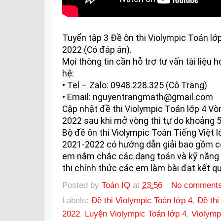
Tuyển tập 3 Đề ôn thi Violympic Toán l
2022 (Có đáp án).

Mọi thông tin cần hỗ trợ tư vấn tài liệu họ
hệ:

• Tel – Zalo: 0948.228.325 (Cô Trang)

• Email: nguyentrangmath@gmail.com

Cập nhật đề thi Violympic Toán lớp 4 V
2022 sau khi mở vòng thi tự do khoảng 5 
Bộ đề ôn thi Violympic Toán Tiếng Việt 
2021-2022 có hướng dẫn giải bao gồm có
em nắm chắc các dạng toán và kỹ năng l
thi chính thức các em làm bài đạt kết qu
Posted by
Toán IQ
at
23:56
No comment
Labels:
Đề thi Violympic Toán lớp 4
,
Đề thi
2022
,
Luyện Violympic Toán lớp 4
,
Violymp