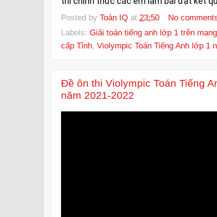
thi chính thức các em làm bài đạt kết qu
Posted by
Toán IQ
at
23:50
No comment
Labels:
Giải toán tiếng anh lớp 1 trên mạng
cấp Tỉnh
,
Violympic Toán Tiếng Anh lớp 1 
Đề ôn thi Violympic Toán Tiếng A
năm 2021-2022