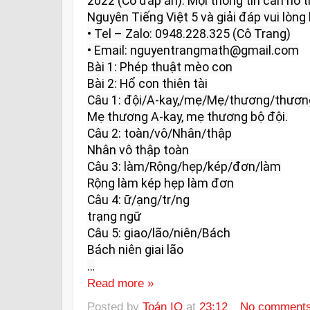
2022 (Có đáp án). Mọi thông tin cần hỗ tr
Nguyên Tiếng Việt 5 và giải đáp vui lòng l
• Tel – Zalo: 0948.228.325 (Cô Trang)

• Email: nguyentrangmath@gmail.com

Bài 1: Phép thuật mèo con

Bài 2: Hổ con thiên tài

Câu 1: đội/A-kay,/mẹ/Mẹ/thương/thươn
Mẹ thương A-kay, mẹ thương bộ đội.

Câu 2: toàn/vô/Nhân/thập

Nhân vô thập toàn

Câu 3: làm/Rộng/hẹp/kép/đơn/làm

Rộng làm kép hẹp làm đơn

Câu 4: ữ/ạng/tr/ng

trạng ngữ

Câu 5: giao/lão/niên/Bách

Bách niên giai lão

…
Read more »
Posted by
Toán IQ
at
23:12
No comment