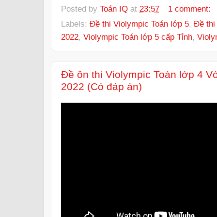
Posted by
Toán IQ
at
23:57
1 comment:
Labels:
Đề thi Violympic Toán lớp 5
,
Đề thi
2022
,
Violympic Toán lớp 5 cấp Tỉnh
,
Violy
Đề ôn thi Violympic Toán lớp 4 
2022 (Có đáp án)