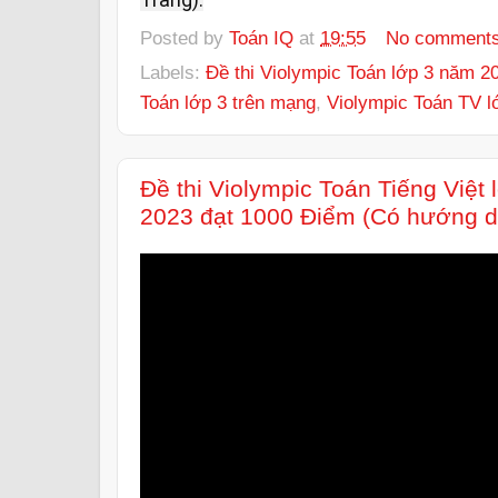
Posted by
Toán IQ
at
19:55
No comment
Labels:
Đề thi Violympic Toán lớp 3 năm 2
Toán lớp 3 trên mạng
,
Violympic Toán TV l
Đề thi Violympic Toán Tiếng Việt
2023 đạt 1000 Điểm (Có hướng dẫ