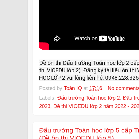
Đề ôn thi Đấu trường Toán học lớp 2 cấp
thi VIOEDU lớp 2). Đăng ký tài liệu ôn 
HỌC LỚP 2 vui lòng liên hệ: 0948.228.325 
Posted by
Toán IQ
at
17:16
No comment
Labels:
Đấu trường Toán học lớp 2
,
Đấu tr
2023
,
Đề thi VIOEDU lớp 2 năm 2022 - 20
Đấu trường Toán học lớp 5 cấp 
(Đề ôn thi VIOEDU lớp 5)