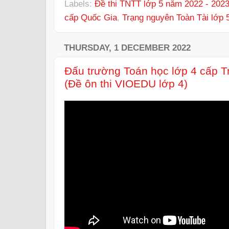
Labels:
Đề thi TNTT lớp 5 năm 2022 - 202
cấp Quốc Gia
,
Trạng nguyên Toàn Tài lớp 
THURSDAY, 1 DECEMBER 2022
Đấu trường Toán học lớp 4 cấp 
(Đề ôn thi VIOEDU lớp 4)