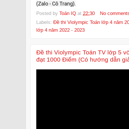
(Zalo - Cô Trang).
Posted by
Toán IQ
at
22:30
No comment
Labels:
Đề thi Violympic Toán lớp 4 năm 2
lớp 4 năm 2022 - 2023
Đề thi Violympic Toán TV lớp 5 
đạt 1000 Điểm (Có hướng dẫn giả