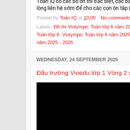
Toán IQ có các bộ ôn thi đặc biệt, các 
lòng liên hệ sớm để cho các con ôn tập (
Posted by
Toán IQ
at
10:00
No comment
Labels:
Đề thi Violympic Toán lớp 6 năm 2
Toán lớp 6
,
Violympic Toán lớp 6 năm 2025
năm 2025 - 2026
WEDNESDAY, 24 SEPTEMBER 2025
Đấu trường Vioedu lớp 1 Vòng 2 