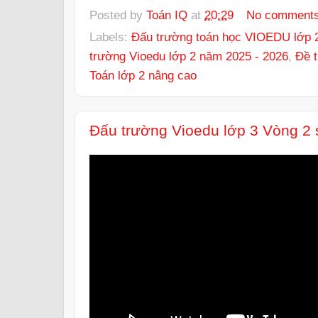
Posted by
Toán IQ
at
20:29
No comment
Labels:
Đấu trường toán học VIOEDU lớp 2
trường Vioedu lớp 2 năm 2025 - 2026
,
Đề t
Toán lớp 2 nâng cao
Đấu trường Vioedu lớp 3 Vòng 2 