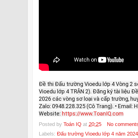
Đề thi Đấu trường Vioedu lớp 4 Vòng 2 s
Vioedu lớp 4 TRẬN 2). Đăng ký tài liệu Đ
2026 các vòng sơ loại và cấp trường, huyện
Zalo: 0948.228.325 (Cô Trang). • Email
Website:
https://www.ToanIQ.com
Posted by
Toán IQ
at
20:25
No comment
Labels:
Đấu trường Vioedu lớp 4 năm 2024