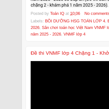
chặng 2 - khám phá 1 năm 2025 - 2026).
Posted by
Toán IQ
at
10:06
No comment
Labels:
BỒI DƯỠNG HSG TOÁN LỚP 4
,
2026
,
Sân chơi toán học Việt Nam VNMF l
năm 2025 - 2026
,
VNMF lớp 4
Đề thi VNMF lớp 4 Chặng 1 - Kh