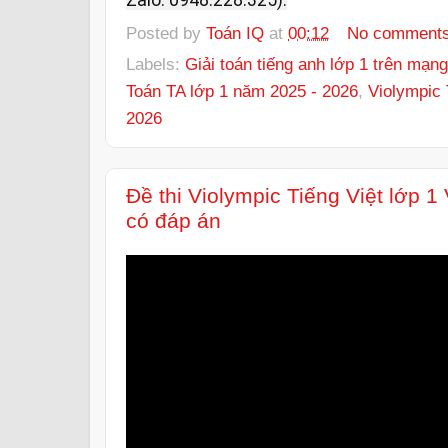
Posted by
Toán IQ
at
00:12
No comment
Labels:
Giải toán tiếng anh lớp 1 trên mạng
Toán TA lớp 1 năm 2025 - 2026
,
Violympic 
2026
Đề thi Violympic Tiếng Việt lớp 
có đáp án