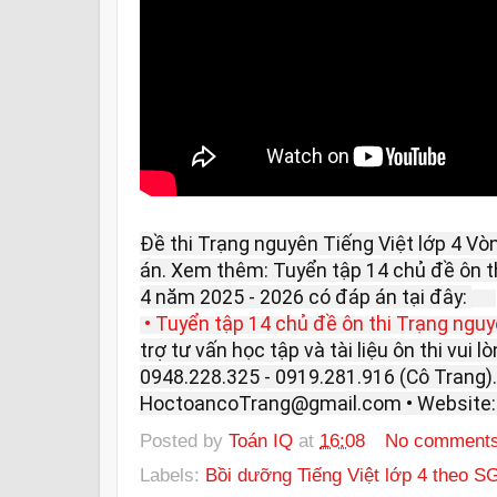
Đề thi Trạng nguyên Tiếng Việt lớp 4 V
án. Xem thêm: Tuyển tập 14 chủ đề ôn th
4 năm 2025 - 2026 có đáp án tại đây:
• Tuyển tập 14 chủ đề ôn thi Trạng nguy
trợ tư vấn học tập và tài liệu ôn thi vui lò
0948.228.325 - 0919.281.916 (Cô Trang). 
HoctoancoTrang@gmail.com • Website
Posted by
Toán IQ
at
16:08
No comment
Labels:
Bồi dưỡng Tiếng Việt lớp 4 theo 