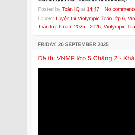
Posted by
Toán IQ
at
14:47
No comment
Labels:
Luyện thi Violympic Toán lớp 6
,
Vio
Toán lớp 6 năm 2025 - 2026
,
Violympic Toá
FRIDAY, 26 SEPTEMBER 2025
Đề thi VNMF lớp 5 Chặng 2 - Kh