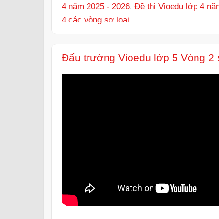
4 năm 2025 - 2026
,
Đề thi Vioedu lớp 4 nă
4 các vòng sơ loại
Đấu trường Vioedu lớp 5 Vòng 2 