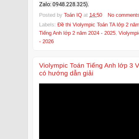
Zalo: 0948.228.325).
Posted by
Toán IQ
at
14:50
No comment
Labels:
Đề thi Violympic Toán TA lớp 2 nă
Tiếng Anh lớp 2 năm 2024 - 2025
,
Violympi
- 2026
Violympic Toán Tiếng Anh lớp 3 
có hướng dẫn giải