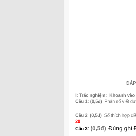
ĐÁP
I: Trắc nghiệm:
Khoanh vào c
Câu 1
:
(0,5đ)
Phân số
viết d
Câu 2
:
(0,5đ)
Số thích hợp đi
28
:
(0,5đ)
Đúng ghi Đ
Câu 3