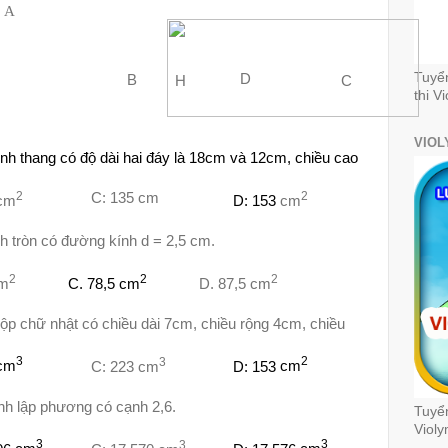
A
Tuyể
D
B
H
C
thi V
VIOL
hình thang có độ dài hai đáy là 18cm và 12cm, chiều cao
2
2
C: 135
cm
cm
D: 153
cm
nh tròn có đường kính d = 2,5 cm.
2
2
2
cm
C. 78,5 cm
D. 87,5 cm
hộp chữ nhật có chiều dài 7cm, chiều rộng 4cm, chiều
3
3
2
cm
C: 223
cm
D: 153
cm
ình lập phương có cạnh 2,6.
Tuyển
Violy
3
3
3