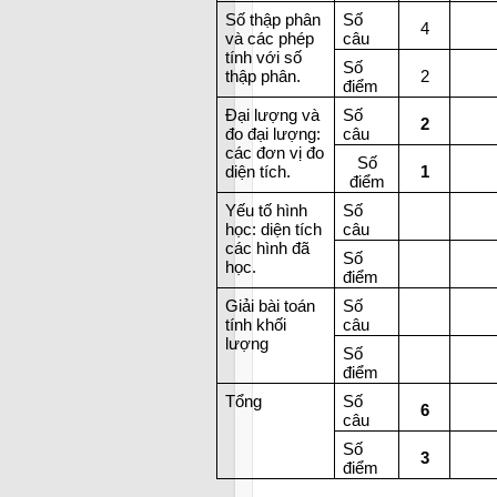
Số thập phân
Số
4
và các phép
câu
tính với số
Số
thập phân.
2
điểm
Đại lượng và
Số
2
đo đại lượng:
câu
các đơn vị đo
Số
diện tích.
1
điểm
Yếu tố hình
Số
học: diện tích
câu
các hình đã
Số
học.
điểm
Giải bài toán
Số
tính khối
câu
lượng
Số
điểm
Tổng
Số
6
câu
Số
3
điểm