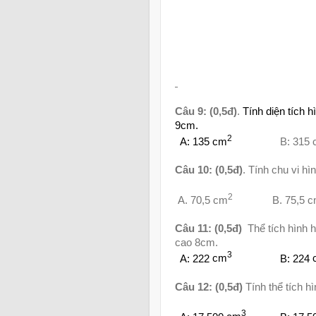
Câu 9:
(0,5đ)
.
Tính diện tích 
9cm.
2
A: 135
cm
B: 315
Câu 10: (0,5đ)
.
Tính chu vi hì
2
A. 70,5 cm
B. 75,5 
Câu 11: (0,5đ)
Thể tích hình 
cao 8cm.
3
A: 222
cm
B: 224
Câu 12: (0,5đ)
Tính thể tích h
3