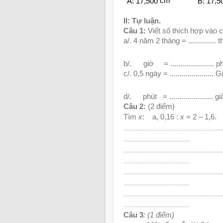
A: 17,500
cm
B: 17,5
II: Tự luận.
Câu 1:
Viết số thích hợp vào 
a/. 4 năm 2 tháng = ..............
b/.
giờ
= ......................
c/. 0,5 ngày
= ......................
d/.
phút
= ......................
Câu 2:
(2 điểm)
Tìm
x
:
a, 0,16 :
x
= 2 – 1,6.
..................................................................
............................................
..................................................................
............................................
..................................................................
............................................
..................................................................
............................................
Câu 3
: (1 điểm)