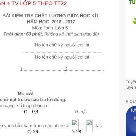
ÁN + TV LỚP 5 THEO TT22
BÀI KIỂM TRA CHẤT LƯỢNG GIỮA HỌC KÌ II
NĂM HỌC
2016 - 2017
Môn: Toán
Lớp 5
Thời gian: 60 phút.
(không kể thời gian giao đề)
Họ tên chữ ký người coi thi
..............................................................…
Họ tên chữ ký người coi thi
1...................................2..............................
Tuyể
luyện
ĐỀ BÀI
hữ đặt trước câu trả lời đúng.
VIOL
ưới dạng
số thập phân là
C.
0,4
D. 5,2
ền vào chỗ chấm trong các phân số:
=
là :
C: 26
D: 28