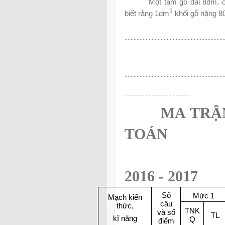
Một tấm gỗ dài 8dm, c
3
biết rằng 1dm
khối gỗ nặng 8
..................................................................
............................................
..................................................................
............................................
MA
TRẬ
TOÁN
2016 - 2017
Số
Mức 1
Mạch kiến
câu
thức,
TNK
và số
TL
kĩ năng
Q
điểm