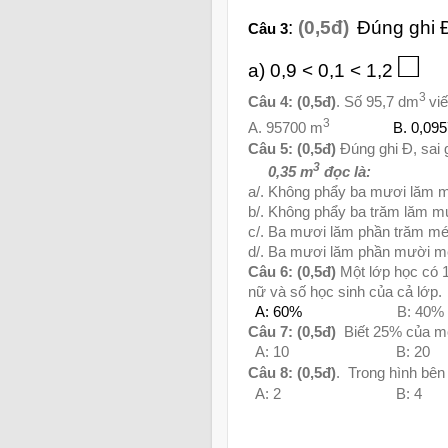
:
(0,5đ)
Đúng ghi Đ
Câu 3
□
a) 0,9 < 0,1 < 1,2
3
Câu
4
:
(0,5đ)
.
Số
95,7 dm
viế
3
A. 95700 m
B. 0,09
Câu 5: (0,5đ)
Đúng ghi Đ, sai 
3
0,35 m
đọc là:
a/. Không phẩy ba mươi lăm m
b/. Không phẩy ba trăm lăm m
c/. Ba mươi lăm phần trăm mét
d/. Ba mươi lăm phần mười mé
Câu 6: (0,5đ)
Một lớp học có 1
nữ và số học sinh của cả lớp.
A: 60%
B: 40%
Câu 7: (0,5đ)
Biết 25% của mộ
A: 10
B: 20
Câu 8:
(0,5đ)
.
Trong hình bên
A: 2
B: 4