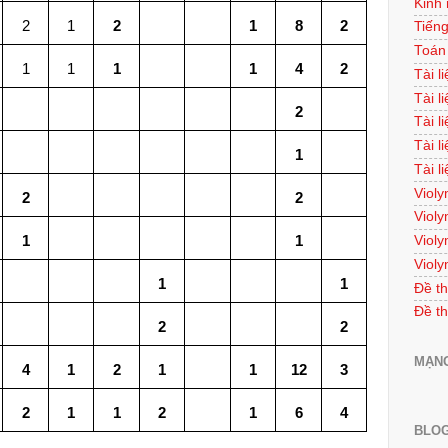
Kinh
2
1
2
1
8
2
Tiếng
Toán
1
1
1
1
4
2
Tài l
Tài l
2
Tài l
Tài l
1
Tài l
Violy
2
2
Violy
Violy
1
1
Violy
1
1
Đề th
Đề th
2
2
MẠNG
4
1
2
1
1
12
3
2
1
1
2
1
6
4
BLOG