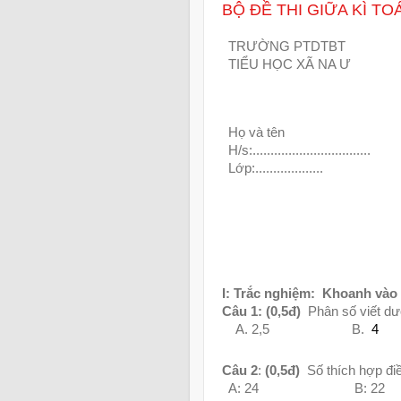
BỘ ĐỀ THI GIỮA KÌ TO
TR­ƯỜNG PTDTBT
TIỂU HỌC XÃ NA Ư
H
ọ và tên
H/s:.................................
L
ớp
:...................
I: Trắc nghiệm:
Khoanh vào c
Câu 1
:
(0,5đ)
Phân số
viết d
A. 2,5
B.
4
Câu 2
:
(0,5đ)
Số thích hợp đi
A: 24
B: 22