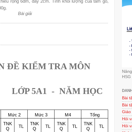
hiều rộng 6dm, dày 2cm. Tính khối lượng của tấm gỗ,
00g.
Bài giải
...........................................................................................................................
...........................................................................................................................
N ĐỀ KIỂM TRA MÔN
Nâng 
HSG 
LỚP 5A1
-
NĂM HỌC
DANH
Bài t
Bài t
Giáo
Mức 2
Mức 3
M4
Tổng
Hỏi v
TNK
TNK
TNK
TNK
Hỏi v
TL
TL
TL
TL
Q
Q
Q
Q