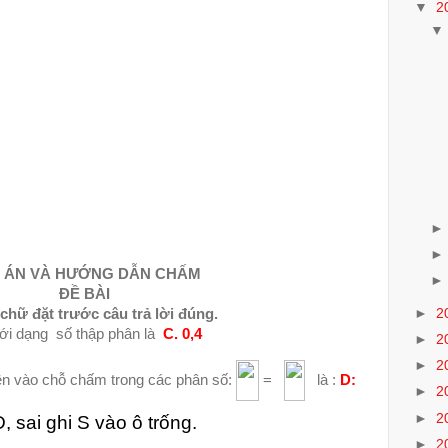
▼
2
ÁN VÀ HƯỚNG DẪN CHẤM
ĐỀ BÀI
►
2
hữ đặt trước câu trả lời đúng.
ưới dạng
số thập phân là
C. 0,4
►
2
►
2
ền vào chỗ chấm trong các phân số:
=
là :
D:
►
2
►
2
, sai ghi S vào ô trống.
►
2