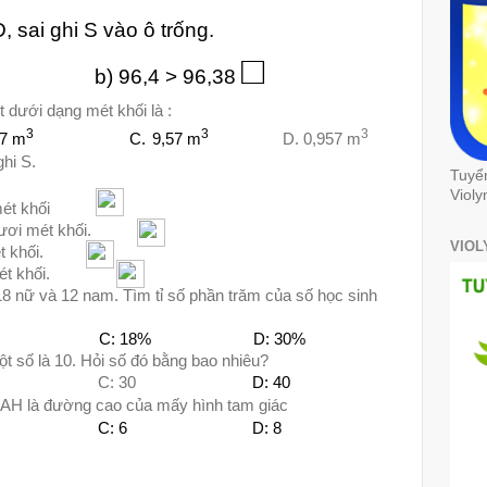
, sai ghi S vào ô trống.
□
b) 96,4 > 96,38
t dưới dạng mét khối là :
3
3
3
57 m
C.
9,57 m
D. 0,957 m
ghi S.
Tuyể
Violy
ét khối
ươi mét khối.
VIOL
 khối.
t khối.
8 nữ và 12 nam. Tìm tỉ số phần trăm của số học sinh
C: 18%
D: 30%
t số là 10. Hỏi số đó bằng bao nhiêu?
C: 30
D: 40
 AH là đường cao của mấy hình tam giác
C: 6
D: 8