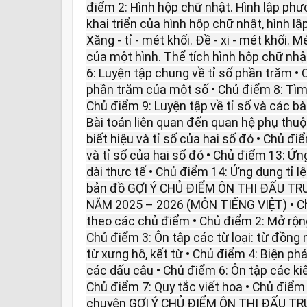
điểm 2: Hình hộp chữ nhật. Hình lập phươ
khai triển của hình hộp chữ nhật, hình lậ
Xăng - tỉ - mét khối. Đề - xi - mét khối. 
của một hình. Thể tích hình hộp chữ nhậ
6: Luyện tập chung về tỉ số phần trăm • 
phần trăm của một số • Chủ điểm 8: Tìm 
Chủ điểm 9: Luyện tập về tỉ số và các bà
Bài toán liên quan đến quan hệ phụ thuộ
biết hiệu và tỉ số của hai số đó • Chủ đi
và tỉ số của hai số đó • Chủ điểm 13: Ứn
dài thực tế • Chủ điểm 14: Ứng dụng tỉ lệ
bản đồ GỢI Ý CHỦ ĐIỂM ÔN THI ĐẤU TR
NĂM 2025 – 2026 (MÔN TIẾNG VIỆT) • Ch
theo các chủ điểm • Chủ điểm 2: Mở rộn
Chủ điểm 3: Ôn tập các từ loại: từ đồng n
từ xưng hô, kết từ • Chủ điểm 4: Biện phá
các dấu câu • Chủ điểm 6: Ôn tập các ki
Chủ điểm 7: Quy tắc viết hoa • Chủ điểm 
chuyện GỢI Ý CHỦ ĐIỂM ÔN THI ĐẤU T