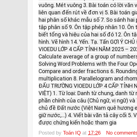
vuông. Mét vuông 3. Bài toán có lời văn 
liên quan đến rút về đơn vị 5. Bài toán g
hai phân số khác mẫu số 7. So sánh hai 
tập phân số 9. Ôn tập phép nhân 10. Ôn 
biết tổng và hiệu của hai số đó 12. Ôn t
hình. Vẽ hình 14. Yến. Tạ. Tấn GỢI Ý 
VIOEDU LỚP 4 CẤP TỈNH NĂM 2025 – 20
Calculate average of a group of number
Solving Word Problems with the Four Oper
Compare and order fractions 6. Roundin
multiplication 8. Parallelogram and rh
ĐẤU TRƯỜNG VIOEDU LỚP 4 CẤP TỈNH N
VIỆT) 1. Từ loại: Danh từ chung, danh từ 
phần chính của câu (Chủ ngữ, vị ngữ) và
chủ đề Đất nước (Việt Nam quê hương em
giữ nước,...) 4. Viết bài văn tả cây cối 5. 
được chứng kiến hoặc tham gia
Posted by
Toán IQ
at
17:26
No comment