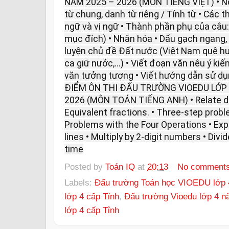
NĂM 2025 – 2026 (MÔN TIẾNG VIỆT) • Nội
từ chung, danh từ riêng / Tính từ • Các 
ngữ và vị ngữ • Thành phần phụ của câu:
mục đích) • Nhân hóa • Dấu gạch ngang,
luyện chủ đề Đất nước (Việt Nam quê hư
ca giữ nước,...) • Viết đoạn văn nêu ý ki
văn tưởng tượng • Viết hướng dẫn sử d
ĐIỂM ÔN THI ĐẤU TRƯỜNG VIOEDU LỚP 
2026 (MÔN TOÁN TIẾNG ANH) • Relate div
Equivalent fractions. • Three-step probl
Problems with the Four Operations • Expr
lines • Multiply by 2-digit numbers • Divi
time
Posted by
Toán IQ
at
20:13
No comment
Labels:
Đấu trường Toán học VIOEDU lớp 
lớp 4 cấp Tỉnh
,
Đấu trường Vioedu lớp 4 n
lớp 4 cấp Tỉnh