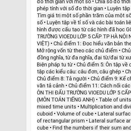
đo thời gian với một số • Chia số đo thời
phép tính với số đo thời gian • Luyện tập
Tìm giá trị một số phần trăm của một số
số • Luyện tập về tỉ số và các bài toán l
hình được cấu tạo từ các hình đã học 
TRƯỜNG VIOEDU LỚP 5 CẤP TP HÀ NỘI 
VIỆT) • Chủ điểm 1: Đọc hiểu văn bản th
Mở rộng vốn từ theo các chủ điểm • Chủ 
đồng nghĩa, từ đa nghĩa, đại từ/đại từ xư
Biện pháp tu từ • Chủ điểm 5: Ôn tập về
tập các kiểu câu: câu đơn, câu ghép • Ch
Chủ điểm 8: Tả người • Chủ điểm 9: Kể c
văn tả cảnh • Chủ điểm 11: Cách nối cá
ÔN THI ĐẤU TRƯỜNG VIOEDU LỚP 5 CẤP
(MÔN TOÁN TIẾNG ANH) • Table of units 
mixed time units • Multiplication and div
cuboid • Volume of cube • Lateral surfac
of rectangular prism • Lateral surface a
cube • Find the numbers if their sum and