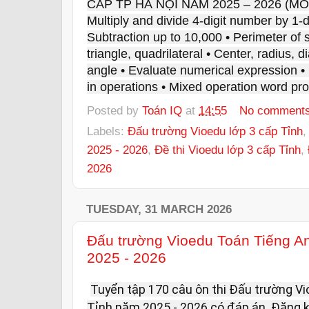
CẤP TP HÀ NỘI NĂM 2025 – 2026 (M
Multiply and divide 4-digit number by 1-
Subtraction up to 10,000 • Perimeter of 
triangle, quadrilateral • Center, radius, d
angle • Evaluate numerical expression 
in operations • Mixed operation word pr
Posted by
Toán IQ
at
14:55
No comment
Labels:
Đấu trường Vioedu lớp 3 cấp Tỉnh
2025 - 2026
,
Đề thi Vioedu lớp 3 cấp Tỉnh
,
2026
TUESDAY, 31 MARCH 2026
Đấu trường Vioedu Toán Tiếng A
2025 - 2026
Tuyển tập 170 câu ôn thi Đấu trường V
Tỉnh năm 2025 - 2026 có đáp án. Đăng ký 