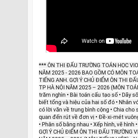
*** ÔN THI ĐẤU TRƯỜNG TOÁN HỌC VIO
NĂM 2025 - 2026 BAO GỒM CÓ MÔN TOÁ
TIẾNG ANH. GỢI Ý CHỦ ĐIỂM ÔN THI Đ
TP HÀ NỘI NĂM 2025 – 2026 (MÔN TOÁN)
trăm nghìn • Bài toán cấu tạo số • Dãy số
biết tổng và hiệu của hai số đó • Nhân vớ
có lời văn về trung bình cộng • Chia cho s
quan đến rút về đơn vị • Đề-xi-mét vuôn
• Phân số bằng nhau • Xếp hình, vẽ hình 
GỢI Ý CHỦ ĐIỂM ÔN THI ĐẤU TRƯỜNG V