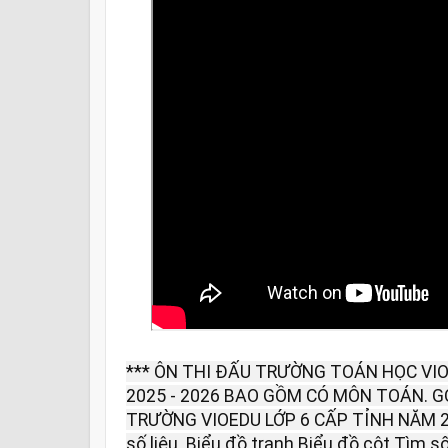
*** ÔN THI ĐẤU TRƯỜNG TOÁN HỌC VIO
2025 - 2026 BAO GỒM CÓ MÔN TOÁN. G
TRƯỜNG VIOEDU LỚP 6 CẤP TỈNH NĂM 2
số liệu. Biểu đồ tranh Biểu đồ cột Tìm s