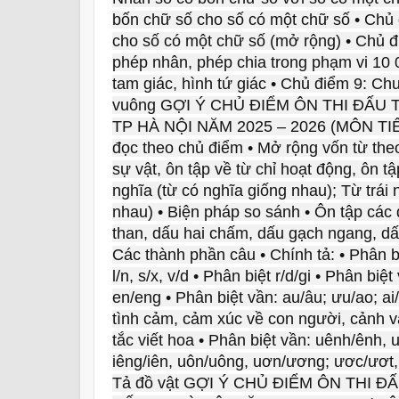
bốn chữ số cho số có một chữ số • Chủ 
cho số có một chữ số (mở rộng) • Chủ 
phép nhân, phép chia trong phạm vi 10 
tam giác, hình tứ giác • Chủ điểm 9: Chu
vuông GỢI Ý CHỦ ĐIỂM ÔN THI ĐẤU
TP HÀ NỘI NĂM 2025 – 2026 (MÔN TIẾN
đọc theo chủ điểm • Mở rộng vốn từ theo
sự vật, ôn tập về từ chỉ hoạt động, ôn t
nghĩa (từ có nghĩa giống nhau); Từ trái 
nhau) • Biện pháp so sánh • Ôn tập cá
than, dấu hai chấm, dấu gạch ngang, dấ
Các thành phần câu • Chính tả: • Phân 
l/n, s/x, v/d • Phân biệt r/d/gi • Phân bi
en/eng • Phân biệt vần: au/âu; ưu/ao; ai
tình cảm, cảm xúc về con người, cảnh 
tắc viết hoa • Phân biệt vần: uênh/ênh, 
iêng/iên, uôn/uông, uơn/ương; ươc/ươt, i
Tả đồ vật GỢI Ý CHỦ ĐIỂM ÔN THI 