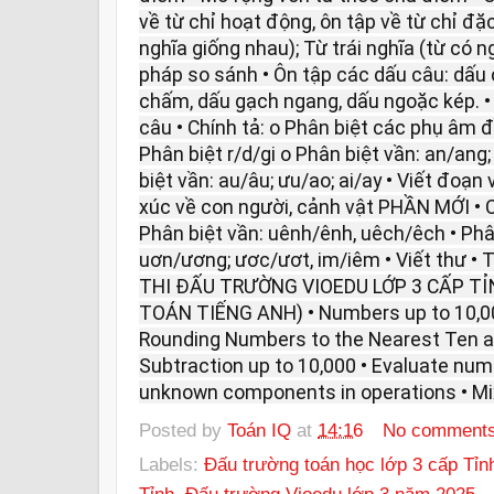
về từ chỉ hoạt động, ôn tập về từ chỉ đặ
nghĩa giống nhau); Từ trái nghĩa (từ có n
pháp so sánh • Ôn tập các dấu câu: dấu
chấm, dấu gạch ngang, dấu ngoặc kép. •
câu • Chính tả: o Phân biệt các phụ âm đầ
Phân biệt r/d/gi o Phân biệt vần: an/ang
biệt vần: au/âu; ưu/ao; ai/ay • Viết đoạ
xúc về con người, cảnh vật PHẦN MỚI • Ch
Phân biệt vần: uênh/ênh, uêch/êch • Phân
uơn/ương; ươc/ươt, im/iêm • Viết thư •
THI ĐẤU TRƯỜNG VIOEDU LỚP 3 CẤP TỈ
TOÁN TIẾNG ANH) • Numbers up to 10,000
Rounding Numbers to the Nearest Ten a
Subtraction up to 10,000 • Evaluate nume
unknown components in operations • Mi
Posted by
Toán IQ
at
14:16
No comment
Labels:
Đấu trường toán học lớp 3 cấp Tỉn
Tỉnh
,
Đấu trường Vioedu lớp 3 năm 2025 -