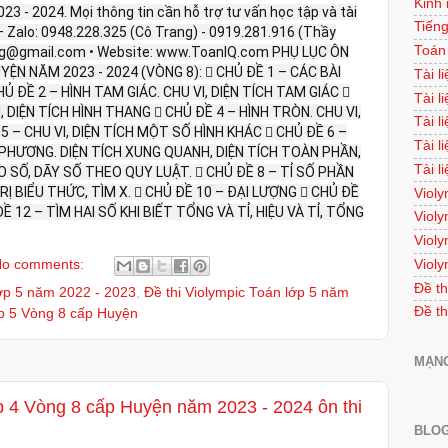
Kinh
3 - 2024. Mọi thông tin cần hỗ trợ tư vấn học tập và tài
Tiếng
Tel – Zalo: 0948.228.325 (Cô Trang) - 0919.281.916 (Thầy
Toán
ang@gmail.com • Website: www.ToanIQ.com PHỤ LỤC ÔN
ỆN NĂM 2023 - 2024 (VÒNG 8):  CHỦ ĐỀ 1 – CÁC BÀI
Tài l
Ủ ĐỀ 2 – HÌNH TAM GIÁC. CHU VI, DIỆN TÍCH TAM GIÁC 
Tài l
, DIỆN TÍCH HÌNH THANG  CHỦ ĐỀ 4 – HÌNH TRÒN. CHU VI,
Tài l
5 – CHU VI, DIỆN TÍCH MỘT SỐ HÌNH KHÁC  CHỦ ĐỀ 6 –
Tài l
 PHƯƠNG. DIỆN TÍCH XUNG QUANH, DIỆN TÍCH TOÀN PHẦN,
Tài l
O SỐ, DÃY SỐ THEO QUY LUẬT.  CHỦ ĐỀ 8 – TỈ SỐ PHẦN
RỊ BIỂU THỨC, TÌM X.  CHỦ ĐỀ 10 – ĐẠI LƯỢNG  CHỦ ĐỀ
Violy
 12 – TÌM HAI SỐ KHI BIẾT TỔNG VÀ TỈ, HIỆU VÀ TỈ, TỔNG
Violy
Violy
Violy
o comments:
Đề th
lớp 5 năm 2022 - 2023
,
Đề thi Violympic Toán lớp 5 năm
Đề th
ớp 5 Vòng 8 cấp Huyện
MẠNG
ớp 4 Vòng 8 cấp Huyện năm 2023 - 2024 ôn thi
BLOG