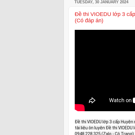
TUESDAY, 30 JANUARY 2024
Đề thi VIOEDU lớp 3 cấ
(Có đáp án)
Đề thi VIOEDU lớp 3 cấp Huyện 
tài liệu ôn luyện Đề thi VIOEDU 
0948.228.325 (Zalo - Cô Trang)