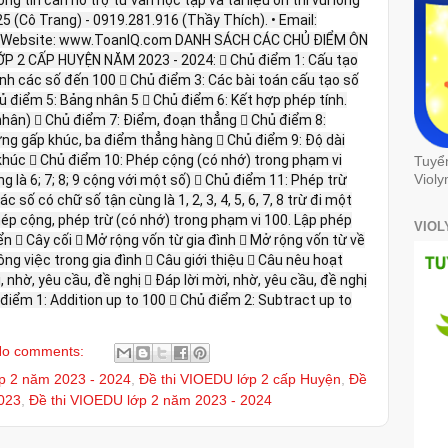
325 (Cô Trang) - 0919.281.916 (Thầy Thích). • Email:
 Website: www.ToanIQ.com DANH SÁCH CÁC CHỦ ĐIỂM ÔN
 2 CẤP HUYỆN NĂM 2023 - 2024:  Chủ điểm 1: Cấu tạo
nh các số đến 100  Chủ điểm 3: Các bài toán cấu tạo số
ủ điểm 5: Bảng nhân 5  Chủ điểm 6: Kết hợp phép tính.
nhân)  Chủ điểm 7: Điểm, đoạn thẳng  Chủ điểm 8:
g gấp khúc, ba điểm thẳng hàng  Chủ điểm 9: Độ dài
khúc  Chủ điểm 10: Phép cộng (có nhớ) trong phạm vi
Tuyể
g là 6; 7; 8; 9 cộng với một số)  Chủ điểm 11: Phép trừ
Violy
 số có chữ số tận cùng là 1, 2, 3, 4, 5, 6, 7, 8 trừ đi một
hép cộng, phép trừ (có nhớ) trong phạm vi 100. Lập phép
VIOL
n  Cây cối  Mở rộng vốn từ gia đình  Mở rộng vốn từ về
ông việc trong gia đình  Câu giới thiệu  Câu nêu hoạt
nhờ, yêu cầu, đề nghị  Đáp lời mời, nhờ, yêu cầu, đề nghị
ủ điểm 1: Addition up to 100  Chủ điểm 2: Subtract up to
o comments:
ớp 2 năm 2023 - 2024
,
Đề thi VIOEDU lớp 2 cấp Huyện
,
Đề
2023
,
Đề thi VIOEDU lớp 2 năm 2023 - 2024