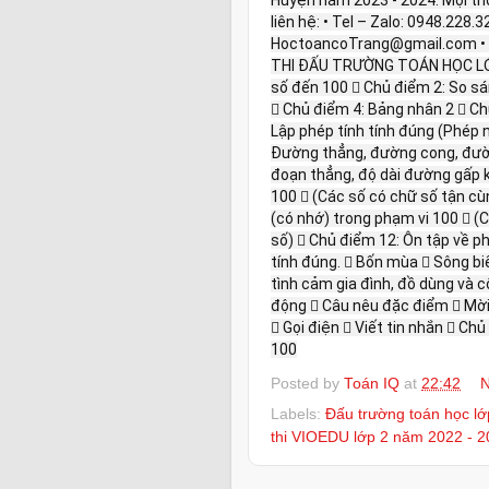
liên hệ: • Tel – Zalo: 0948.228.
HoctoancoTrang@gmail.com •
THI ĐẤU TRƯỜNG TOÁN HỌC LỚP
số đến 100  Chủ điểm 2: So sá
 Chủ điểm 4: Bảng nhân 2  Ch
Lập phép tính tính đúng (Phép 
Đường thẳng, đường cong, đườn
đoạn thẳng, độ dài đường gấp 
100  (Các số có chữ số tận cùn
(có nhớ) trong phạm vi 100  (Các
số)  Chủ điểm 12: Ôn tập về p
tính đúng.  Bốn mùa  Sông biể
tình cảm gia đình, đồ dùng và c
động  Câu nêu đặc điểm  Mời, 
 Gọi điện  Viết tin nhắn  Ch
100
Posted by
Toán IQ
at
22:42
N
Labels:
Đấu trường toán học l
thi VIOEDU lớp 2 năm 2022 - 