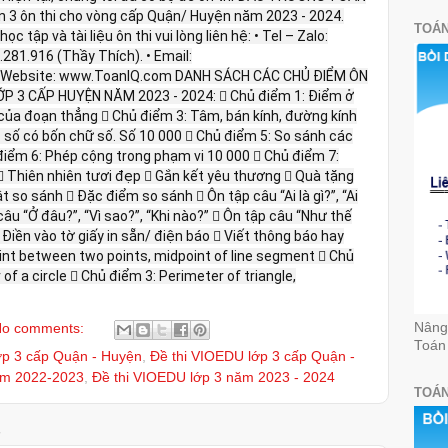
 3 ôn thi cho vòng cấp Quận/ Huyện năm 2023 - 2024.
TOÁN
c tập và tài liệu ôn thi vui lòng liên hệ: • Tel – Zalo:
281.916 (Thầy Thích). • Email:
 Website: www.ToanIQ.com DANH SÁCH CÁC CHỦ ĐIỂM ÔN
 3 CẤP HUYỆN NĂM 2023 - 2024:  Chủ điểm 1: Điểm ở
của đoạn thẳng  Chủ điểm 3: Tâm, bán kính, đường kính
c số có bốn chữ số. Số 10 000  Chủ điểm 5: So sánh các
điểm 6: Phép cộng trong phạm vi 10 000  Chủ điểm 7:
 Thiên nhiên tươi đẹp  Gắn kết yêu thương  Quà tặng
 so sánh  Đặc điểm so sánh  Ôn tập câu “Ai là gì?”, “Ai
 câu “Ở đâu?”, “Vì sao?”, “Khi nào?”  Ôn tập câu “Như thế
 Điền vào tờ giấy in sẵn/ điện báo  Viết thông báo hay
oint between two points, midpoint of line segment  Chủ
of a circle  Chủ điểm 3: Perimeter of triangle,
Nâng 
o comments:
Toán
ớp 3 cấp Quận - Huyện
,
Đề thi VIOEDU lớp 3 cấp Quận -
ăm 2022-2023
,
Đề thi VIOEDU lớp 3 năm 2023 - 2024
TOÁN