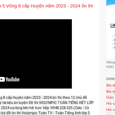
ớp 5 Vòng 8 cấp Huyện năm 2023 - 2024 ôn thi
Nâng 
HSG 
DANH
Bài t
Bài t
ng 8 cấp Huyện năm 2023 - 2024 ôn thi theo 12 chủ đề
Giáo
ý tài liệu ôn luyện Đề thi VIOLYMPIC TOÁN TIẾNG VIỆT LỚP
Hỏi v
024 vui lòng liên hệ trực tiếp: 0948.228.325 (Zalo - Cô
Hỏi v
có bộ đề ôn thi Violympic Toán TV - Toán Tiếng Anh lớp 5