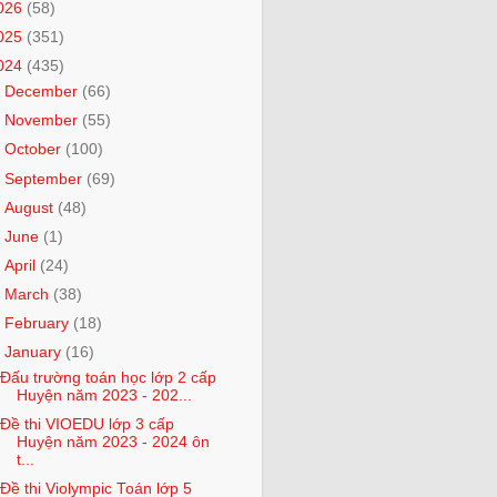
026
(58)
025
(351)
024
(435)
►
December
(66)
►
November
(55)
►
October
(100)
►
September
(69)
►
August
(48)
►
June
(1)
►
April
(24)
►
March
(38)
►
February
(18)
▼
January
(16)
Đấu trường toán học lớp 2 cấp
Huyện năm 2023 - 202...
Đề thi VIOEDU lớp 3 cấp
Huyện năm 2023 - 2024 ôn
t...
Đề thi Violympic Toán lớp 5