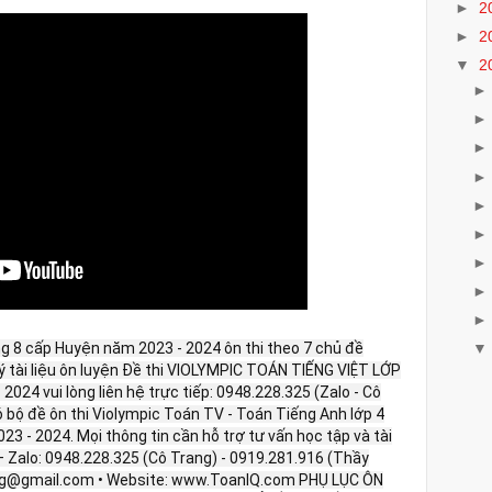
►
2
►
2
▼
2
ng 8 cấp Huyện năm 2023 - 2024 ôn thi theo 7 chủ đề
ý tài liệu ôn luyện Đề thi VIOLYMPIC TOÁN TIẾNG VIỆT LỚP
024 vui lòng liên hệ trực tiếp: 0948.228.325 (Zalo - Cô
có bộ đề ôn thi Violympic Toán TV - Toán Tiếng Anh lớp 4
3 - 2024. Mọi thông tin cần hỗ trợ tư vấn học tập và tài
Tel – Zalo: 0948.228.325 (Cô Trang) - 0919.281.916 (Thầy
ang@gmail.com • Website: www.ToanIQ.com PHỤ LỤC ÔN