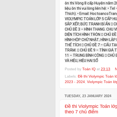
ôn thi Vòng 8 cấp Huyện năm 202
liệu ôn thi vui lòng liên hệ: • 
Thích). • Email: HoctoancoTr
VIOLYMPIC TOÁN LỚP 5 CẤP HUY
SẮP XẾP, BỨC TRANH BÍ ẨN  CH
CHỦ ĐỀ 3 – HÌNH THANG. CHU VI
DIỆN TÍCH HÌNH TRÒN  CHỦ ĐỀ 
HÌNH HỘP CHỮ NHẬT; HÌNH LẬP
THỂ TÍCH  CHỦ ĐỀ 7 – CẤU TẠ
TRĂM.  CHỦ ĐỀ 9 – TÍNH GIÁ T
11 – TRUNG BÌNH CỘNG  CHỦ ĐỀ
VÀ HIỆU, HIỆU HAI SỐ
Posted by
Toán IQ
at
23:13
N
Labels:
Đề thi Violympic Toán 
2023 - 2024
,
Violympic Toán l
TUESDAY, 23 JANUARY 2024
Đề thi Violympic Toán l
theo 7 chủ điểm