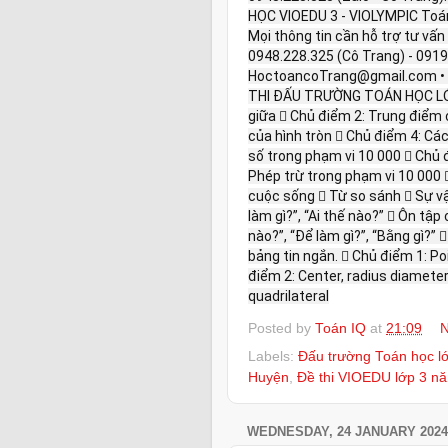
HỌC VIOEDU 3 - VIOLYMPIC Toán
Mọi thông tin cần hỗ trợ tư vấn họ
0948.228.325 (Cô Trang) - 0919.
HoctoancoTrang@gmail.com •
THI ĐẤU TRƯỜNG TOÁN HỌC LỚP
giữa  Chủ điểm 2: Trung điểm 
của hình tròn  Chủ điểm 4: Cá
số trong phạm vi 10 000  Chủ 
Phép trừ trong phạm vi 10 000 
cuộc sống  Từ so sánh  Sự vật
làm gì?”, “Ai thế nào?”  Ôn tập
nào?”, “Để làm gì?”, “Bằng gì?” 
bảng tin ngắn.  Chủ điểm 1: P
điểm 2: Center, radius diameter 
quadrilateral
Posted by
Toán IQ
at
21:09
N
Labels:
Đấu trường Toán học l
Huyện
,
Đề thi VIOEDU lớp 3 n
WEDNESDAY, 24 JANUARY 2024