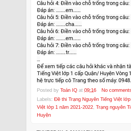
Câu hỏi 4: Điền vào chỗ trống trong câu: Trẻ 
Đáp án: ………em…….

Câu hỏi 5: Điền vào chỗ trống trong câu: Côn
Đáp án: ………cha…….

Câu hỏi 6: Điền vào chỗ trống trong câu: Tr
Đáp án: ………em…….

Câu hỏi 7: Điền vào chỗ trống trong câu: Mặt
Đáp án: ………tr…….

…

Để xem tiếp các câu hỏi khác và nhận tài
Tiếng Việt lớp 1 cấp Quận/ Huyện Vòng 1
hệ trực tiếp cô Trang theo số máy: 0948.
Posted by
Toán IQ
at
09:16
No comment
Labels:
Đề thi Trạng Nguyên Tiếng Việt lớp
Việt lớp 1 năm 2021-2022
,
Trạng nguyên Ti
Huyện