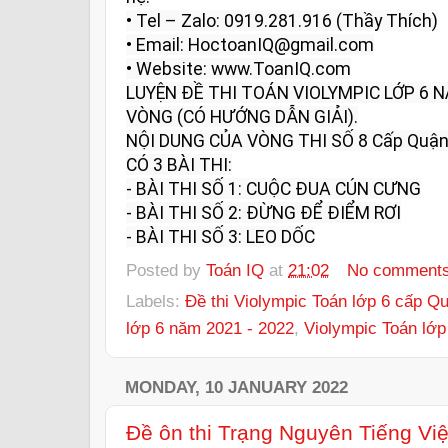
• Tel – Zalo: 0919.281.916 (Thầy Thích)

• Email: HoctoanIQ@gmail.com

• Website: www.ToanIQ.com
LUYỆN ĐỀ THI TOÁN VIOLYMPIC LỚP 6 
VÒNG (CÓ HƯỚNG DẪN GIẢI).

NỘI DUNG CỦA VÒNG THI SỐ 8 Cấp Quận/
CÓ 3 BÀI THI:

- BÀI THI SỐ 1: CUỘC ĐUA CÚN CƯNG

- BÀI THI SỐ 2: ĐỪNG ĐỂ ĐIỂM RƠI

- BÀI THI SỐ 3: LEO DỐC
Posted by
Toán IQ
at
21:02
No comment
Labels:
Đề thi Violympic Toán lớp 6 cấp 
lớp 6 năm 2021 - 2022
,
Violympic Toán lớp
MONDAY, 10 JANUARY 2022
Đề ôn thi Trạng Nguyên Tiếng Vi