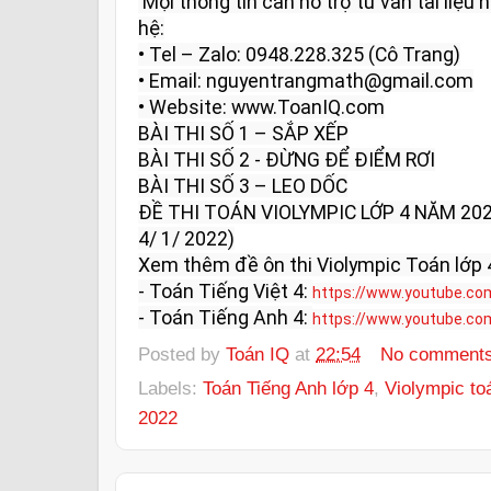
 Mọi thông tin cần hỗ trợ tư vấn tài liệu học tập và giải đáp vui lòng liên 
hệ:

• Tel – Zalo: 0948.228.325 (Cô Trang)

• Email: nguyentrangmath@gmail.com

• Website: www.ToanIQ.com

BÀI THI SỐ 1 – SẮP XẾP

BÀI THI SỐ 2 - ĐỪNG ĐỂ ĐIỂM RƠI

BÀI THI SỐ 3 – LEO DỐC

ĐỀ THI TOÁN VIOLYMPIC LỚP 4 NĂM 202
4/ 1/ 2022)

Xem thêm đề ôn thi Violympic Toán lớp 4
- Toán Tiếng Việt 4: 
https://www.youtube.com
- Toán Tiếng Anh 4: 
https://www.youtube.co
Posted by
Toán IQ
at
22:54
No comment
Labels:
Toán Tiếng Anh lớp 4
,
Violympic to
2022