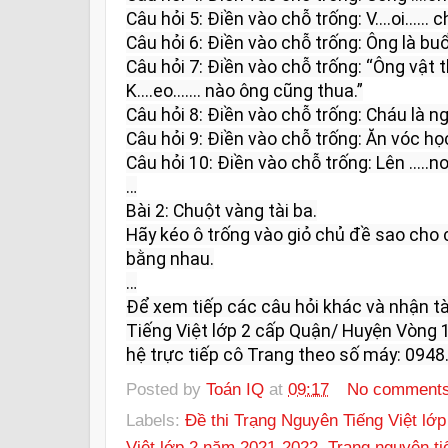
Câu hỏi 5: Điền vào chỗ trống: V....oi...... 
Câu hỏi 6: Điền vào chỗ trống: Ông là buổi trờ
Câu hỏi 7: Điền vào chỗ trống: “Ông vật th
K....eo....... nào ông cũng thua.”

Câu hỏi 8: Điền vào chỗ trống: Cháu là ngày 
Câu hỏi 9: Điền vào chỗ trống: Ăn vóc học ....
Câu hỏi 10: Điền vào chỗ trống: Lên .....non
…

Bài 2: Chuột vàng tài ba.

Hãy kéo ô trống vào giỏ chủ đề sao cho
bằng nhau.

…

Để xem tiếp các câu hỏi khác và nhận tài
Tiếng Việt lớp 2 cấp Quận/ Huyện Vòng 1
hệ trực tiếp cô Trang theo số máy: 0948.
Posted by
Toán IQ
at
09:17
No comment
Labels:
Đề thi Trạng Nguyên Tiếng Việt lớp
Việt lớp 2 năm 2021-2022
,
Trạng nguyên ti