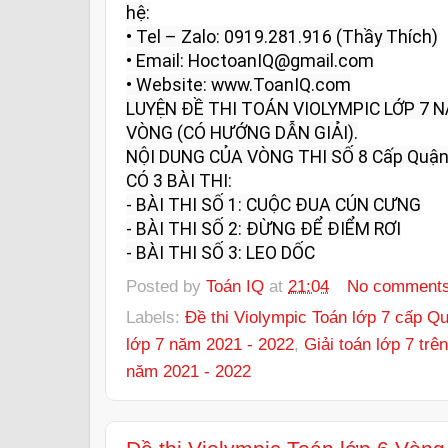
hệ:

• Tel – Zalo: 0919.281.916 (Thầy Thích)

• Email: HoctoanIQ@gmail.com

• Website: www.ToanIQ.com
LUYỆN ĐỀ THI TOÁN VIOLYMPIC LỚP 7 
VÒNG (CÓ HƯỚNG DẪN GIẢI).

NỘI DUNG CỦA VÒNG THI SỐ 8 Cấp Quận/
CÓ 3 BÀI THI:

- BÀI THI SỐ 1: CUỘC ĐUA CÚN CƯNG

- BÀI THI SỐ 2: ĐỪNG ĐỂ ĐIỂM RƠI

- BÀI THI SỐ 3: LEO DỐC
Posted by
Toán IQ
at
21:04
No comment
Labels:
Đề thi Violympic Toán lớp 7 cấp 
lớp 7 năm 2021 - 2022
,
Giải toán lớp 7 tr
năm 2021 - 2022