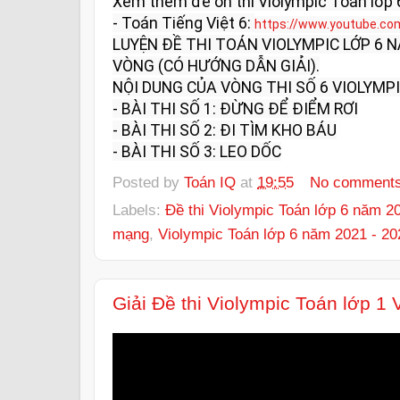
Xem thêm đề ôn thi Violympic Toán lớp 6
- Toán Tiếng Việt 6: 
https://www.youtube.co
LUYỆN ĐỀ THI TOÁN VIOLYMPIC LỚP 6 
VÒNG (CÓ HƯỚNG DẪN GIẢI).

NỘI DUNG CỦA VÒNG THI SỐ 6 VIOLYMPIC 
- BÀI THI SỐ 1: ĐỪNG ĐỂ ĐIỂM RƠI

- BÀI THI SỐ 2: ĐI TÌM KHO BÁU

- BÀI THI SỐ 3: LEO DỐC
Posted by
Toán IQ
at
19:55
No comment
Labels:
Đề thi Violympic Toán lớp 6 năm 2
mạng
,
Violympic Toán lớp 6 năm 2021 - 20
Giải Đề thi Violympic Toán lớp 1