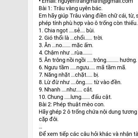
• Email: nguyentrangmath@gmail.com

Bài 1: Trâu vàng uyên bác.

Em hãy giúp Trâu vàng điền chữ cái, từ, 
phép tính phù hợp vào ô trống còn thiếu.

1. Chia ngọt ....sẻ.... bùi.

2. Gió thổi là ...chổi...... trời.

3. Ăn ...no....... mặc ấm.

4. Chậm như ...rùa........

5. Ăn trông nồi ngồi .....trông.......... hướng.

6. Ngưu tầm .....ngưu..... mã tầm mã.

7. Năng nhặt ...chặt..... bị.

8. Lừ đừ như ....ông...... từ vào đền.

9. Nhanh ....như..... cắt.

10. Chung .....lưng....... đấu cật.

Bài 2: Phép thuật mèo con.

Hãy ghép 2 ô trống chứa nội dung tương
cặp đôi.

…

Để xem tiếp các câu hỏi khác và nhận tài