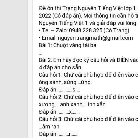
Đề ôn thi Trạng Nguyên Tiếng Việt lớp 
2022 (Có đáp án). Mọi thông tin cần hỗ tr
Nguyên Tiếng Việt 1 và giải đáp vui lòng l
• Tel – Zalo: 0948.228.325 (Cô Trang)

• Email: nguyentrangmath@gmail.com

Bài 1: Chuột vàng tài ba

…

Bài 2. Em hãy đọc kỹ câu hỏi và ĐIỀN và
4 đáp án cho sẵn.

Câu hỏi 1: Chữ cái phù hợp để điền vào c
óng sánh, sừng …ững.

Đáp án: …………s….

Câu hỏi 2: Chữ cái phù hợp để điền vào c
xương, …anh xanh, …inh xắn.

Đáp án: ………x…….

Câu hỏi 3: Chữ cái phù hợp để điền vào các
…âm ran.

Đáp án: ………r…….
