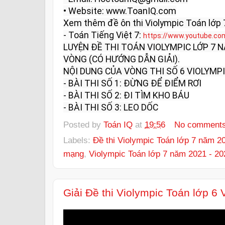
• Website: www.ToanIQ.com

Xem thêm đề ôn thi Violympic Toán lớp 7
- Toán Tiếng Việt 7: 
https://www.youtube.co
LUYỆN ĐỀ THI TOÁN VIOLYMPIC LỚP 7 
VÒNG (CÓ HƯỚNG DẪN GIẢI).

NỘI DUNG CỦA VÒNG THI SỐ 6 VIOLYMPIC 
- BÀI THI SỐ 1: ĐỪNG ĐỂ ĐIỂM RƠI

- BÀI THI SỐ 2: ĐI TÌM KHO BÁU

- BÀI THI SỐ 3: LEO DỐC
Posted by
Toán IQ
at
19:56
No comment
Labels:
Đề thi Violympic Toán lớp 7 năm 2
mạng
,
Violympic Toán lớp 7 năm 2021 - 20
Giải Đề thi Violympic Toán lớp 6