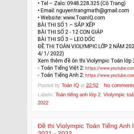
• Tel – Zalo: 0948.228.325 (Cô Trang)

• Email: nguyentrangmath@gmail.com

• Website: www.ToanIQ.com

BÀI THI SỐ 1 – SẮP XẾP

BÀI THI SỐ 2 - 12 CON GIÁP

BÀI THI SỐ 3 – LEO DỐC

ĐỀ THI TOÁN VIOLYMPIC LỚP 2 NĂM 202
4/ 1/ 2022)

Xem thêm đề ôn thi Violympic Toán lớp 2
- Toán Tiếng Việt 2: 
https://www.youtube.co
- Toán Tiếng Anh 2: 
https://www.youtube.co
Posted by
Toán IQ
at
22:52
No comment
Labels:
Toán tiếng anh lớp 2
,
Violympic toá
2022
Đề thi Violympic Toán Tiếng Anh
2021 - 2022