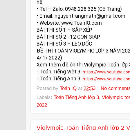
hệ:

• Tel – Zalo: 0948.228.325 (Cô Trang)

• Email: nguyentrangmath@gmail.com

• Website: www.ToanIQ.com

BÀI THI SỐ 1 – SẮP XẾP

BÀI THI SỐ 2 - 12 CON GIÁP

BÀI THI SỐ 3 – LEO DỐC

ĐỀ THI TOÁN VIOLYMPIC LỚP 3 NĂM 202
4/ 1/ 2022)

Xem thêm đề ôn thi Violympic Toán lớp 3
- Toán Tiếng Việt 3: 
https://www.youtube.co
- Toán Tiếng Anh 3: 
https://www.youtube.co
Posted by
Toán IQ
at
22:53
No comment
Labels:
Toán Tiếng Anh lớp 3
,
Violympic to
2022
Violympic Toán Tiếng Anh lớp 2 