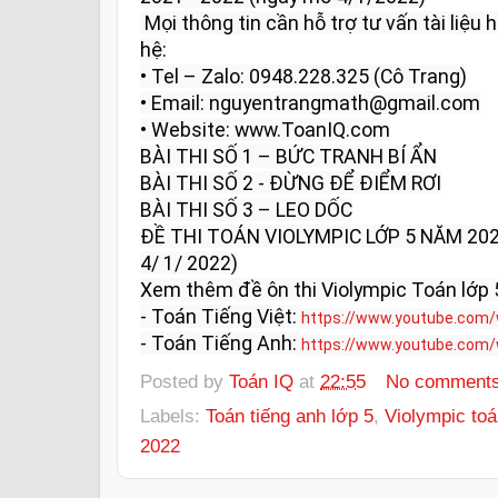
 Mọi thông tin cần hỗ trợ tư vấn tài liệu học tập và giải đáp vui lòng liên 
hệ:

• Tel – Zalo: 0948.228.325 (Cô Trang)

• Email: nguyentrangmath@gmail.com

• Website: www.ToanIQ.com

BÀI THI SỐ 1 – BỨC TRANH BÍ ẨN

BÀI THI SỐ 2 - ĐỪNG ĐỂ ĐIỂM RƠI

BÀI THI SỐ 3 – LEO DỐC

ĐỀ THI TOÁN VIOLYMPIC LỚP 5 NĂM 202
4/ 1/ 2022)

Xem thêm đề ôn thi Violympic Toán lớp 5
- Toán Tiếng Việt: 
https://www.youtube.com/
- Toán Tiếng Anh: 
https://www.youtube.com/
Posted by
Toán IQ
at
22:55
No comment
Labels:
Toán tiếng anh lớp 5
,
Violympic toá
2022