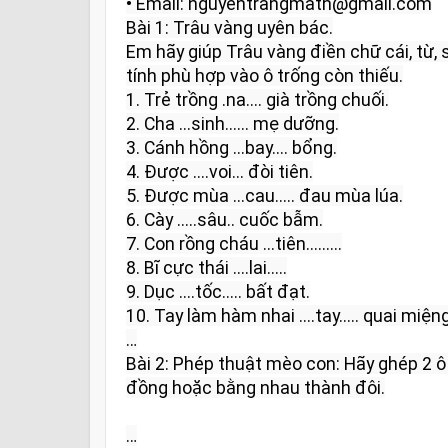
• Email: nguyentrangmath@gmail.com

Bài 1: Trâu vàng uyên bác.

Em hãy giúp Trâu vàng điền chữ cái, từ, 
tính phù hợp vào ô trống còn thiếu.

1. Trẻ trồng .na.... già trồng chuối.

2. Cha ...sinh...... mẹ dưỡng.

3. Cánh hồng ...bay.... bổng.

4. Được ....voi... đòi tiên.

5. Được mùa ...cau..... đau mùa lúa.

6. Cày .....sâu.. cuốc bẫm.

7. Con rồng cháu ...tiên.........

8. Bĩ cực thái ....lai.....

9. Dục ....tốc..... bất đạt.

10. Tay làm hàm nhai ....tay..... quai miệng 
…

Bài 2: Phép thuật mèo con: Hãy ghép 2 ô
đồng hoặc bằng nhau thành đôi.

…
