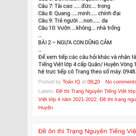
Câu 7: Tài cao …….đức…. trọng

Câu 8: Quang ……minh…… chính đại

Câu 9: Trẻ người ….non……. dạ

Câu 10: Vườn ….không…. nhà trống

…

BÀI 2 – NGỰA CON DŨNG CẢM

…

Để xem tiếp các câu hỏi khác và nhận tài
Tiếng Việt lớp 4 cấp Quận/ Huyện Vòng 1
hệ trực tiếp cô Trang theo số máy: 0948.
Posted by
Toán IQ
at
09:20
No comment
Labels:
Đề thi Trạng Nguyên Tiếng Việt lớp
Việt lớp 4 năm 2021-2022
,
Đề thi trạng ngu
Huyện
Đề ôn thi Trạng Nguyên Tiếng Vi