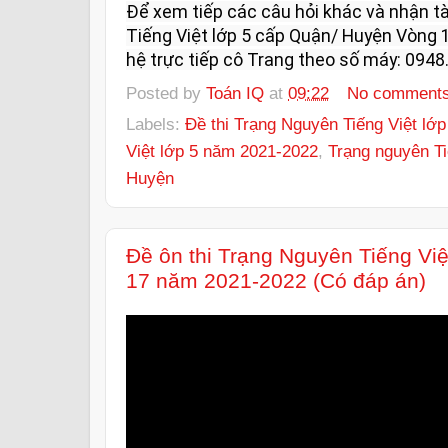
Để xem tiếp các câu hỏi khác và nhận tài
Tiếng Việt lớp 5 cấp Quận/ Huyện Vòng 1
hệ trực tiếp cô Trang theo số máy: 0948.
Posted by
Toán IQ
at
09:22
No comment
Labels:
Đề thi Trạng Nguyên Tiếng Việt lớp
Việt lớp 5 năm 2021-2022
,
Trạng nguyên Ti
Huyện
Đề ôn thi Trạng Nguyên Tiếng Vi
17 năm 2021-2022 (Có đáp án)