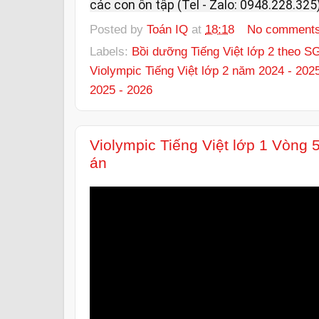
các con ôn tập (Tel - Zalo: 0948.228.325)
Posted by
Toán IQ
at
18:18
No comment
Labels:
Bồi dưỡng Tiếng Việt lớp 2 theo 
Violympic Tiếng Việt lớp 2 năm 2024 - 202
2025 - 2026
Violympic Tiếng Việt lớp 1 Vòng
án