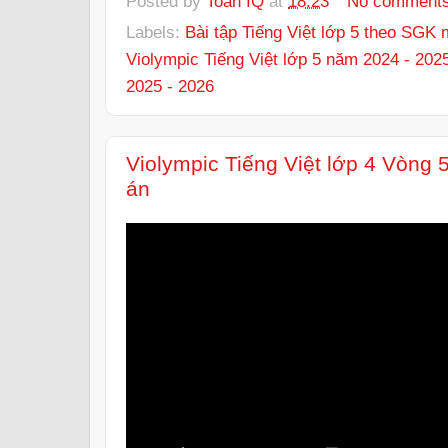
Posted by
Toán IQ
at
18:23
No comment
Labels:
Bài tập Tiếng Việt lớp 5 theo SGK 
Violympic Tiếng Việt lớp 5 năm 2024 - 202
2025 - 2026
Violympic Tiếng Việt lớp 4 Vòng
án