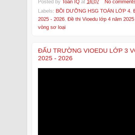
Posted by
Toán IQ
at
16:07
No comment
Labels:
BỒI DƯỠNG HSG TOÁN LỚP 4
,
2025 - 2026
,
Đề thi Vioedu lớp 4 năm 2025
vòng sơ loại
ĐẤU TRƯỜNG VIOEDU LỚP 3 V
2025 - 2026