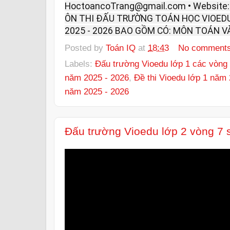
HoctoancoTrang@gmail.com • Website
ÔN THI ĐẤU TRƯỜNG TOÁN HỌC VIOEDU
2025 - 2026 BAO GỒM CÓ: MÔN TOÁN VÀ
Posted by
Toán IQ
at
18:43
No comment
Labels:
Đấu trường Vioedu lớp 1 các vòng 
năm 2025 - 2026
,
Đề thi Vioedu lớp 1 năm
năm 2025 - 2026
Đấu trường Vioedu lớp 2 vòng 7 