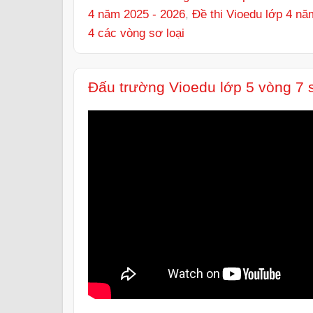
4 năm 2025 - 2026
,
Đề thi Vioedu lớp 4 nă
4 các vòng sơ loại
Đấu trường Vioedu lớp 5 vòng 7 