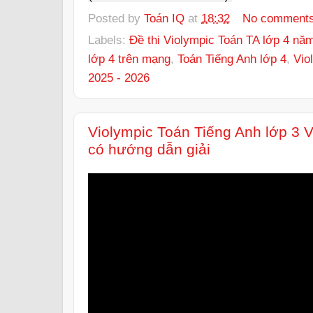
Posted by
Toán IQ
at
18:32
No comment
Labels:
Đề thi Violympic Toán TA lớp 4 nă
lớp 4 trên mạng
,
Toán Tiếng Anh lớp 4
,
Vio
2025 - 2026
Violympic Toán Tiếng Anh lớp 3 
có hướng dẫn giải