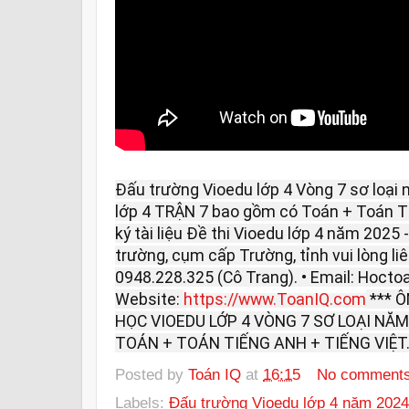
Đấu trường Vioedu lớp 4 Vòng 7 sơ loại 
lớp 4 TRẬN 7 bao gồm có Toán + Toán Ti
ký tài liệu Đề thi Vioedu lớp 4 năm 2025 
trường, cụm cấp Trường, tỉnh vui lòng liên
0948.228.325 (Cô Trang). • Email: Hoc
Website:
https://www.ToanIQ.com
*** 
HỌC VIOEDU LỚP 4 VÒNG 7 SƠ LOẠI NĂM
TOÁN + TOÁN TIẾNG ANH + TIẾNG VIỆT
Posted by
Toán IQ
at
16:15
No comment
Labels:
Đấu trường Vioedu lớp 4 năm 2024