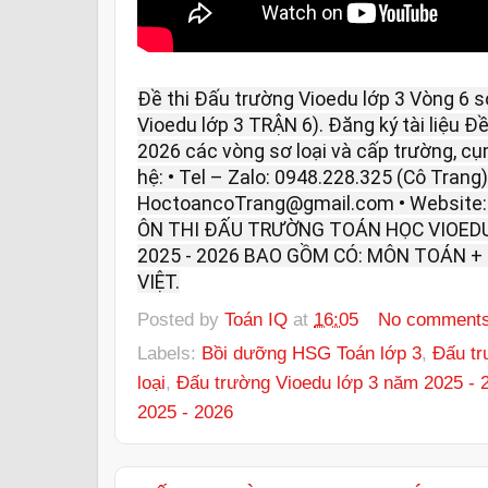
Đề thi Đấu trường Vioedu lớp 3 Vòng 6 s
Vioedu lớp 3 TRẬN 6). Đăng ký tài liệu Đ
2026 các vòng sơ loại và cấp trường, cụm
hệ: • Tel – Zalo: 0948.228.325 (Cô Trang).
HoctoancoTrang@gmail.com • Website
ÔN THI ĐẤU TRƯỜNG TOÁN HỌC VIOEDU
2025 - 2026 BAO GỒM CÓ: MÔN TOÁN +
VIỆT.
Posted by
Toán IQ
at
16:05
No comment
Labels:
Bồi dưỡng HSG Toán lớp 3
,
Đấu tr
loại
,
Đấu trường Vioedu lớp 3 năm 2025 - 
2025 - 2026