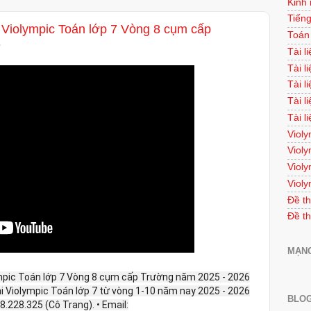
Kinh
Tiếng
i Violympic Toán lớp 7 Vòng 8 cụm cấp
Toán
6
Tài l
Tài l
Tài l
Tài l
Tài l
Violy
Violy
Violy
Violy
Đề th
Đề th
MẠNG
ympic Toán lớp 7 Vòng 8 cụm cấp Trường năm 2025 - 2026
thi Violympic Toán lớp 7 từ vòng 1-10 năm nay 2025 - 2026
BLOG
948.228.325 (Cô Trang). • Email: