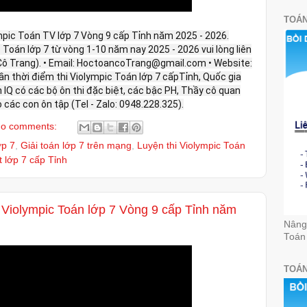
TOÁN
mpic Toán TV lớp 7 Vòng 9 cấp Tỉnh năm 2025 - 2026.
c Toán lớp 7 từ vòng 1-10 năm nay 2025 - 2026 vui lòng liên
 (Cô Trang). • Email: HoctoancoTrang@gmail.com • Website:
ần thời điểm thi Violympic Toán lớp 7 cấpTỉnh, Quốc gia
IQ có các bộ ôn thi đặc biệt, các bậc PH, Thầy cô quan
 các con ôn tập (Tel - Zalo: 0948.228.325).
o comments:
ớp 7
,
Giải toán lớp 7 trên mạng
,
Luyện thi Violympic Toán
t lớp 7 cấp Tỉnh
i Violympic Toán lớp 7 Vòng 9 cấp Tỉnh năm
Nâng 
Toán
TOÁN