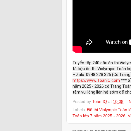
Tuyển tập 240 câu ôn thi Violy
tài liệu ôn thi Violympic Toán l
– Zalo: 0948.228.325 (Cô Tran
https://www.ToanIQ.com
*** G
năm 2025 - 2026 cô Trang Toán 
tâm vui lòng liên hệ sớm để cho
Posted by
Toán IQ
at
10:08
N
Labels:
Đề thi Violympic Toán l
Toán lớp 7 năm 2025 - 2026
,
V