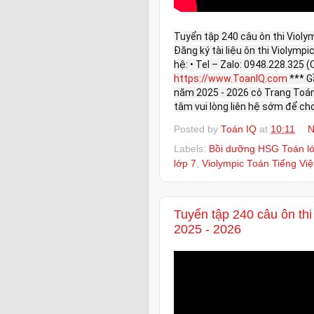
Tuyển tập 240 câu ôn thi Violy
Đăng ký tài liệu ôn thi Violympi
hệ: • Tel – Zalo: 0948.228.325
https://www.ToanIQ.com
*** G
năm 2025 - 2026 cô Trang Toán 
tâm vui lòng liên hệ sớm để cho
Posted by
Toán IQ
at
10:11
N
Labels:
Bồi dưỡng HSG Toán l
lớp 7
,
Violympic Toán Tiếng Việ
Tuyển tập 240 câu ôn th
2025 - 2026