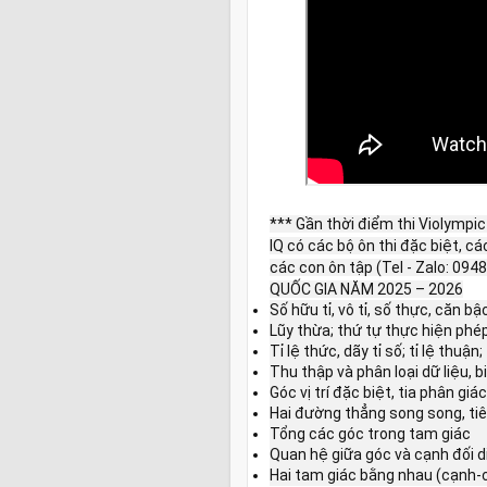
*** Gần thời điểm thi Violympi
IQ có các bộ ôn thi đặc biệt, c
các con ôn tập (Tel - Zalo: 0
QUỐC GIA NĂM 2025 – 2026
Số hữu tỉ, vô tỉ, số thực, căn bậc
Lũy thừa; thứ tự thực hiện phép
Tỉ lệ thức, dãy tỉ số; tỉ lệ thuận;
Thu thập và phân loại dữ liệu, 
Góc vị trí đặc biệt, tia phân giác
Hai đường thẳng song song, tiê
Tổng các góc trong tam giác
Quan hệ giữa góc và cạnh đối d
Hai tam giác bằng nhau (cạnh