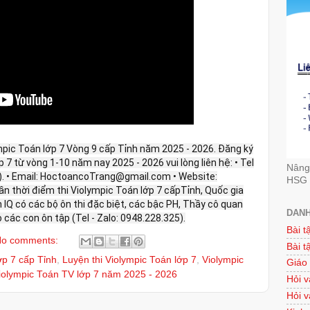
mpic Toán lớp 7 Vòng 9 cấp Tỉnh năm 2025 - 2026. Đăng ký
ớp 7 từ vòng 1-10 năm nay 2025 - 2026 vui lòng liên hệ: • Tel
Nâng 
g). • Email: HoctoancoTrang@gmail.com • Website:
HSG 
ần thời điểm thi Violympic Toán lớp 7 cấpTỉnh, Quốc gia
IQ có các bộ ôn thi đặc biệt, các bậc PH, Thầy cô quan
DANH
 các con ôn tập (Tel - Zalo: 0948.228.325).
Bài t
o comments:
Bài t
ớp 7 cấp Tỉnh
,
Luyện thi Violympic Toán lớp 7
,
Violympic
Giáo
iolympic Toán TV lớp 7 năm 2025 - 2026
Hỏi v
Hỏi v