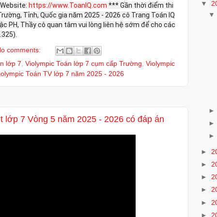
▼
2
Website:
https://www.ToanIQ.com
*** Gần thời điểm thi
Trường, Tỉnh, Quốc gia năm 2025 - 2026 cô Trang Toán IQ
 bậc PH, Thầy cô quan tâm vui lòng liên hệ sớm để cho các
.325).
o comments:
n lớp 7
,
Violympic Toán lớp 7 cụm cấp Trường
,
Violympic
iolympic Toán TV lớp 7 năm 2025 - 2026
ệt lớp 7 Vòng 5 năm 2025 - 2026 có đáp án
►
2
►
2
►
2
►
2
►
2
►
2