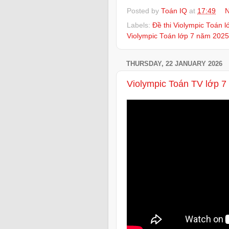
Posted by
Toán IQ
at
17:49
N
Labels:
Đề thi Violympic Toán 
Violympic Toán lớp 7 năm 2025
THURSDAY, 22 JANUARY 2026
Violympic Toán TV lớp 7