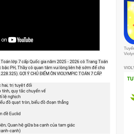
Tuyể
Violy
c Toán lớp 7 cấp Quốc gia năm 2025 - 2026 cô Trang Toán
ác bậc PH, Thầy cô quan tâm vui lòng liên hệ sớm để cho
VIOL
948.228.325). GỢI Ý CHỦ ĐIỂM ÔN VIOLYMPIC TOÁN 7 CẤP
 hai; trị tuyệt đối
 tính, quy tắc chuyển vế
 tỉ lệ nghịch
biểu đồ quạt tròn, biểu đồ đoạn thẳng
n đề Euclid
iện; Quan hệ giữa ba cạnh của tam giác
-cạnh-cạnh)