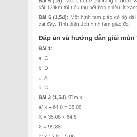
Bài 5 (1đ):
Một ô tô cứ 10l xăng đi được 8
dài 128km thì tiêu thụ hết bao nhiêu lít xăn
Bài 6 (1,5đ)
: Một hình tam giác có độ dà
dài đáy. Tính diện tích hình tam giác đó.
Đáp án và hướng dẫn giải môn 
Bài 1:
a. C
b. D
c. A
d. C
Bài 2 (1,5đ)
:Tìm x
a/ x – 64,8 = 35,08
X = 35,08 + 64,8
X = 99,88
b/ x : 2,8 = 5,06