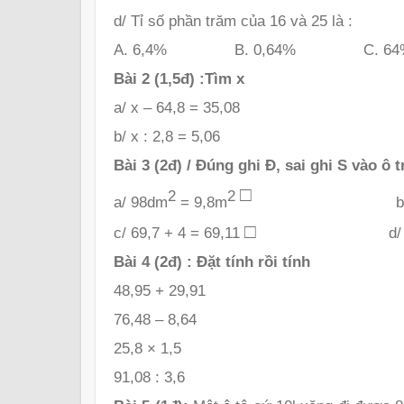
d/ Tỉ số phần trăm của 16 và 25 là :
A. 6,4% B. 0,64% C. 
Bài 2 (1,5đ) :Tìm x
a/ x – 64,8 = 35,08
b/ x : 2,8 = 5,06
Bài 3 (2đ) / Đúng ghi Đ, sai ghi S vào ô 
□
2
2
a/ 98dm
= 9,8m
b/ 0,49 
□
c/ 69,7 + 4 = 69,11
d/ 30 – 2,
Bài 4 (2đ) : Đặt tính rồi tính
48,95 + 29,91
76,48 – 8,64
25,8 × 1,5
91,08 : 3,6