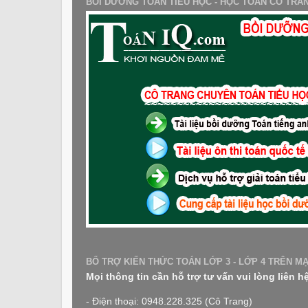
BỒI DƯỠNG TOÁN TIỂU HỌC - HỌC TOÁN CÔ TRA
BỔ TRỢ KIẾN THỨC TOÁN LỚP 3 - LỚP 4 TRÊN M
Mọi thông tin cần hỗ trợ tư vấn vui lòng liên h
- Điện thoại: 0948.228.325 (Cô Trang)