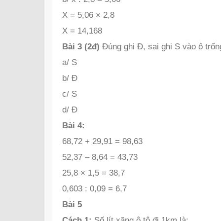
X = 5,06 × 2,8
X = 14,168
Bài 3 (2đ)
Đúng ghi Đ, sai ghi S vào ô trốn
a/ S
b/ Đ
c/ S
d/ Đ
Bài 4:
68,72 + 29,91 = 98,63
52,37 – 8,64 = 43,73
25,8 × 1,5 = 38,7
0,603 : 0,09 = 6,7
Bài 5
Cách 1:
Số lít xăng ô tô đi 1km là: