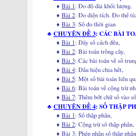
♦
Bài 1
: Đo độ dài khối lượng.
♦
Bài 2
: Đo diện tích. Đo thể tí
♦
Bài 3
: Số đo thời gian
♣
CHUYÊN ĐỀ 3
: CÁC BÀI T
♦
Bài 1
: Dãy số cách đều,
♦
Bài 2
: Bài toán trồng cây,
♦
Bài 3
: Các bài toán về số trun
♦
Bài 4
: Dấu hiệu chia hết,
♦
Bài 5
: Một số bài toán liên qu
♦
Bài 6
: Bài toán về cộng trừ nh
♦
Bài 7
: Thêm bớt chữ số vào số
♣
CHUYÊN ĐỀ 4
: SỐ THẬP P
♦
Bài 1
: Số thập phân,
♦
Bài 2
: Cộng trừ số thập phân,
♦
Bài 3
: Phép nhân số thập phân