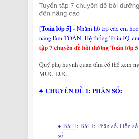
Tuyển tập 7 chuyên đề bồi dưỡng
đến nâng cao
Toán lớp 5
[
] - Nhằm hỗ trợ các em học 
năng làm TOÁN. Hệ thống Toán IQ cung
tập 7 chuyên đề bôi dưỡng Toán lớp 5
Quý phụ huynh quan tâm có thể xem mụ
MỤC LỤC
♣
CHUYÊN ĐỀ 1
: PHÂN SỐ:
♦
Bài 1
: Bài 1: Phân số. Hỗn số
số.