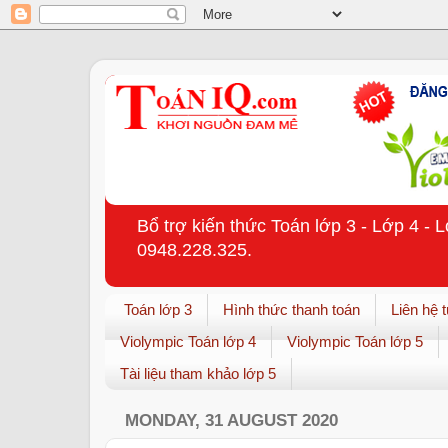
Bổ trợ kiến thức Toán lớp 3 - Lớp 4 - 
0948.228.325.
Toán lớp 3
Hình thức thanh toán
Liên hệ 
Violympic Toán lớp 4
Violympic Toán lớp 5
Tài liệu tham khảo lớp 5
MONDAY, 31 AUGUST 2020