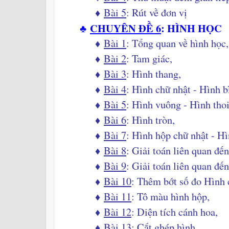
♦
Bài 5
: Rút về đơn vị
♣
CHUYÊN ĐỀ 6
: HÌNH HỌC
♦
Bài 1
: Tổng quan về hình học,
♦
Bài 2
: Tam giác,
♦
Bài 3
: Hình thang,
♦
Bài 4
: Hình chữ nhật - Hình b
♦
Bài 5
: Hình vuông - Hình thoi
♦
Bài 6
: Hình tròn,
♦
Bài 7
: Hình hộp chữ nhật - H
♦
Bài 8
: Giải toán liên quan đến
♦
Bài 9
: Giải toán liên quan đến 
♦
Bài 10
: Thêm bớt số đo Hình 
♦
Bài 11
: Tô màu hình hộp,
♦
Bài 12
: Diện tích cánh hoa,
♦
Bài 13
: Cắt ghép hình