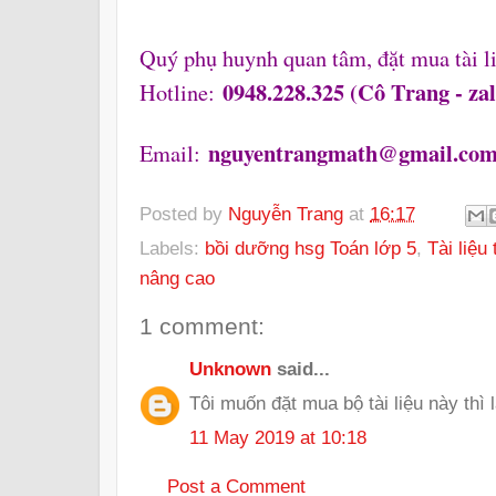
Quý phụ huynh quan tâm, đặt mua tài li
0948.228.325 (Cô Trang - zal
Hotline:
nguyentrangmath@gmail.co
Email:
Posted by
Nguyễn Trang
at
16:17
Labels:
bồi dưỡng hsg Toán lớp 5
,
Tài liệu
nâng cao
1 comment:
Unknown
said...
Tôi muốn đặt mua bộ tài liệu này thì
11 May 2019 at 10:18
Post a Comment