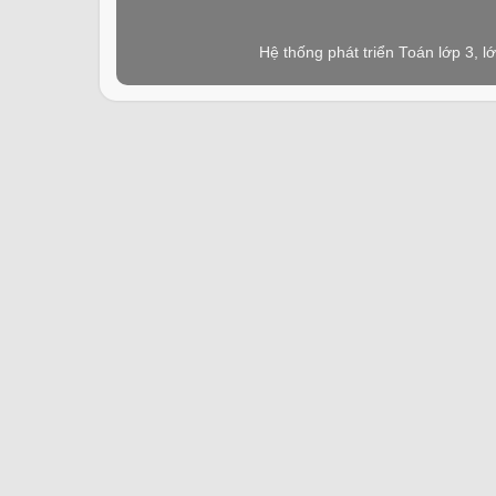
Hệ thống phát triển Toán lớp 3, 