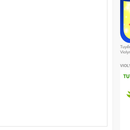
Tuyể
Violy
VIOL