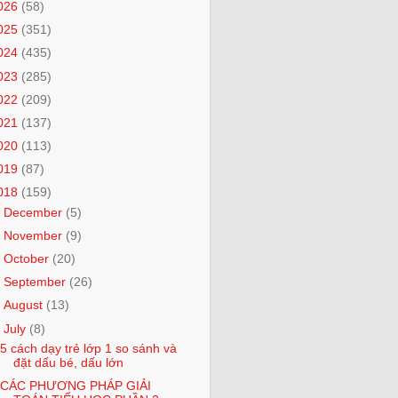
026
(58)
025
(351)
024
(435)
023
(285)
022
(209)
021
(137)
020
(113)
019
(87)
018
(159)
►
December
(5)
►
November
(9)
►
October
(20)
►
September
(26)
►
August
(13)
▼
July
(8)
5 cách dạy trẻ lớp 1 so sánh và
đặt dấu bé, dấu lớn
CÁC PHƯƠNG PHÁP GIẢI