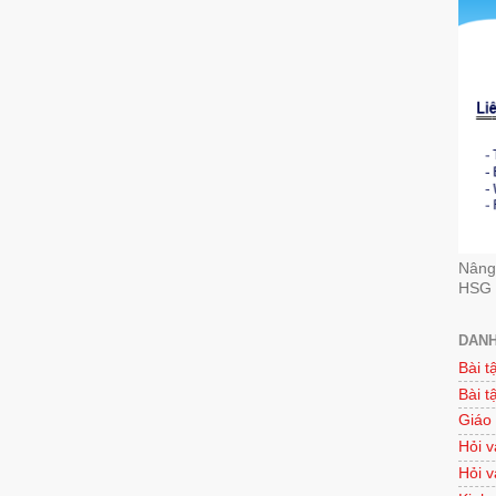
Nâng 
HSG 
DANH
Bài t
Bài t
Giáo
Hỏi v
Hỏi v