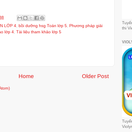
38
Tuyể
N LỚP 4
,
bồi dưỡng hsg Toán lớp 5
,
Phương pháp giải
thi V
ảo lớp 4
,
Tài liệu tham khảo lớp 5
VIOL
Home
Older Post
Atom)
Tuyển
Violy