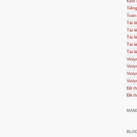
Kinh
Tiếng
Toán
Tài l
Tài l
Tài l
Tài l
Tài l
Violy
Violy
Violy
Violy
Đề th
Đề th
MẠNG
BLOG