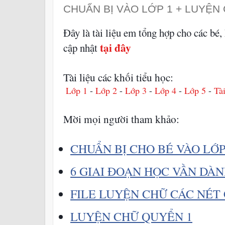
CHUẨN BỊ VÀO LỚP 1 + LUYỆN
Đây là tài liệu em tổng hợp cho các bé, 
tại đây
cập nhật
Tài liệu các khối tiểu học:
 Lớp 1
 - 
Lớp 2
 - 
Lớp 3 
- 
Lớp 4
 - 
Lớp 5 
- 
Tà
Mời mọi người tham khảo: 
CHUẨN BỊ CHO BÉ VÀO LỚP
6 GIAI ĐOẠN HỌC VẦN DÀN
FILE LUYỆN CHỮ CÁC NÉT 
LUYỆN CHỮ QUYỂN 1