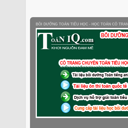
BỒI DƯỠNG TOÁN TIỂU HỌC - HỌC TOÁN CÔ TRA