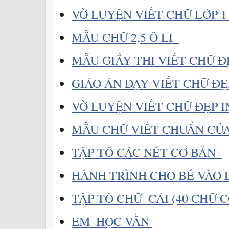
VỞ LUYỆN VIẾT CHỮ LỚP 1 
MẪU CHỮ 2,5 Ô LI  
MẪU GIẤY THI VIẾT CHỮ Đ
GIÁO ÁN DẠY VIẾT CHỮ ĐẸP
VỞ LUYỆN VIẾT CHỮ ĐẸP I
MẪU CHỮ VIẾT CHUẨN CỦ
TẬP TÔ CÁC NÉT CƠ BẢN  
HÀNH TRÌNH CHO BÉ VÀO L
TẬP TÔ CHỮ  CÁI (40 CHỮ 
EM  HỌC VẦN 