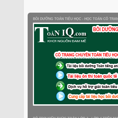
BỒI DƯỠNG TOÁN TIỂU HỌC - HỌC TOÁN CÔ TRA