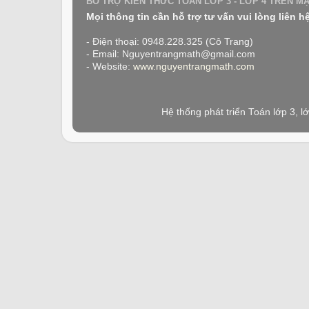
BỔ TRỢ KIẾN THỨC TOÁN LỚP 3 - LỚP 4 TRÊN M
Mọi thông tin cần hỗ trợ tư vấn vui lòng liên h
- Điện thoại: 0948.228.325 (Cô Trang)
- Email: Nguyentrangmath@gmail.com
- Website:
www.nguyentrangmath.com
Hệ thống phát triển Toán lớp 3, 