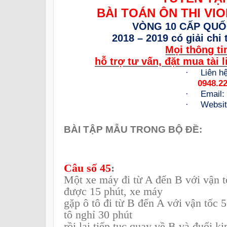
BÀI TOÁN ÔN THI VI
VÒNG 10 CẤP QUỐ
2018 – 2019 có giải chi 
Mọi thông ti
hỗ trợ tư vấn, đặt mua tài l
·
Liên hệ
0948.2
·
Email:
·
Websi
BÀI TẬP MẪU TRONG BỘ ĐỀ:
Câu số 45
:
Một xe máy đi từ A đến B với vận t
được 15 phút, xe máy
gặp ô tô đi từ B đến A với vận tốc 
tô nghỉ 30 phút
rồi lại tiếp tục quay về B và đuổi 