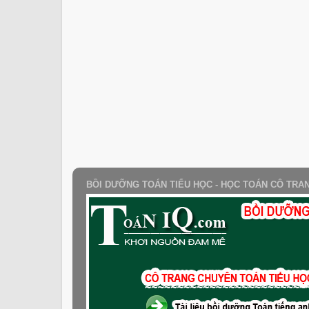
BỒI DƯỠNG TOÁN TIỂU HỌC - HỌC TOÁN CÔ TRA