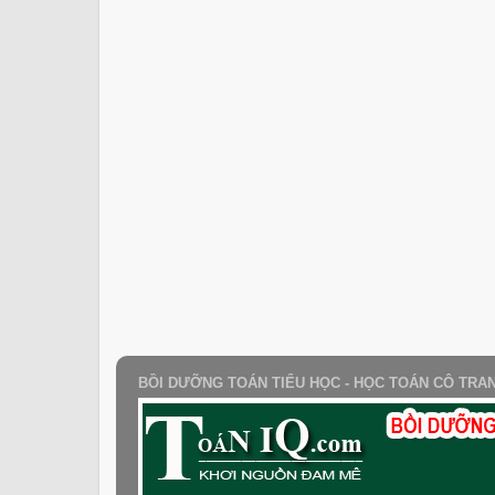
BỒI DƯỠNG TOÁN TIỂU HỌC - HỌC TOÁN CÔ TRA