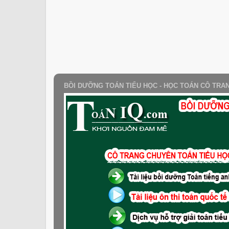
BỒI DƯỠNG TOÁN TIỂU HỌC - HỌC TOÁN CÔ TRA