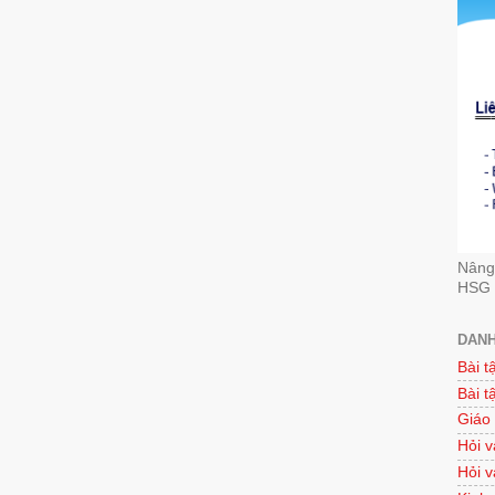
Nâng 
HSG 
DANH
Bài t
Bài t
Giáo
Hỏi v
Hỏi v