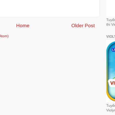
Tuyể
thi V
Home
Older Post
Atom)
VIOL
Tuyển
Violy