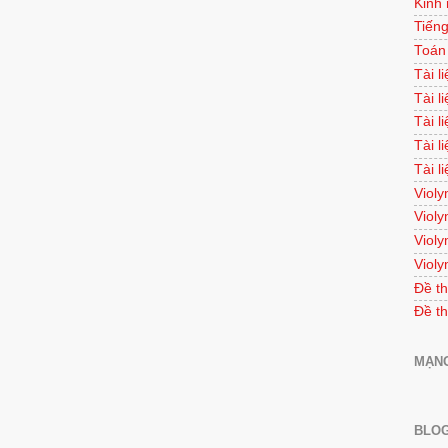
Kinh
Tiếng
Toán
Tài l
Tài l
Tài l
Tài l
Tài l
Violy
Violy
Violy
Violy
Đề th
Đề th
MẠNG
BLOG