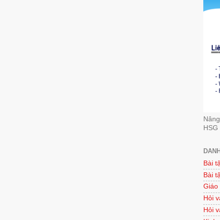
Nâng 
HSG 
DANH
Bài t
Bài t
Giáo
Hỏi v
Hỏi v