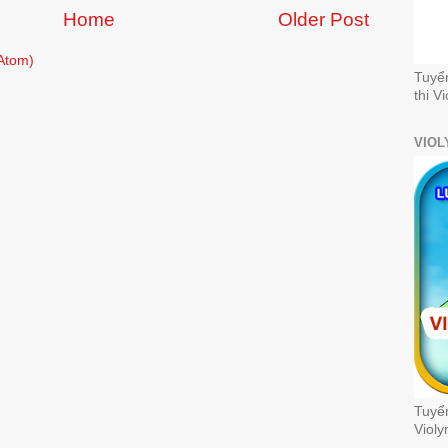
Home
Older Post
Atom)
Tuyể
thi V
VIOL
Tuyển
Violy