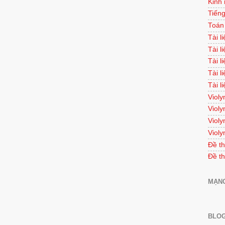
Kinh
Tiếng
Toán
Tài l
Tài l
Tài l
Tài l
Tài l
Violy
Violy
Violy
Violy
Đề th
Đề th
MẠNG
BLOG