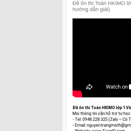
Đề ôn thi Toán HKIMO lớ
hướng dẫn giải)
Đề ôn thi Toán HKIMO lớp 1 Vò
Mọi thông tin cần hỗ trợ tư học t
- Tel: 0948.228.325 (Zalo – Cô T
- Email: nguyentrangmath@gma
- Website: www.ToanIQ.com
