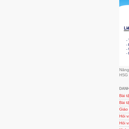
Nâng 
HSG 
DANH
Bài t
Bài t
Giáo
Hỏi v
Hỏi v