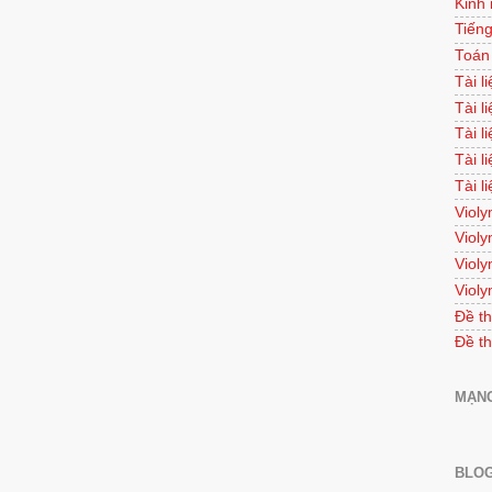
Kinh
Tiếng
Toán
Tài l
Tài l
Tài l
Tài l
Tài l
Violy
Violy
Violy
Violy
Đề th
Đề th
MẠNG
BLOG