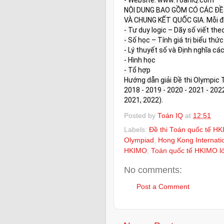
NỘI DUNG BAO GỒM CÓ CÁC ĐỀ 
VÀ CHUNG KẾT QUỐC GIA. Mỗi đề 
- Tư duy logic – Dãy số viết theo
- Số học – Tính giá trị biểu thức

- Lý thuyết số và Định nghĩa cá
- Hình học

- Tổ hợp

Hướng dẫn giải Đề thi Olympic 
2018 - 2019 - 2020 - 2021 - 20
2021, 2022).
Posted by
Toán IQ
at
12:51
Labels:
Đề thi Toán quốc tế HK
Olympiad
,
Hong Kong Internati
HKIMO
,
Toán quốc tế HKIMO l
No comments:
Post a Comment