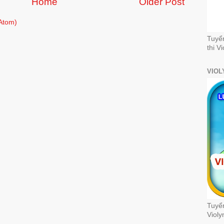
Home
Older Post
Atom)
Tuyể
thi V
VIOL
Tuyển
Violy