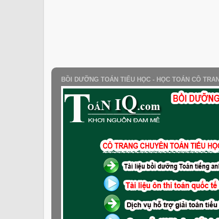
BỒI DƯỠNG TOÁN TIỂU HỌC - HỌC TOÁN CÔ TRA