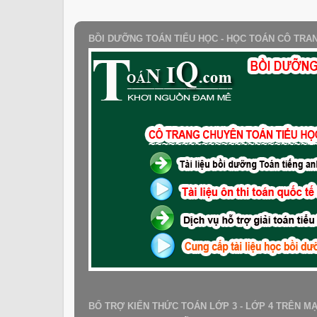
BỒI DƯỠNG TOÁN TIỂU HỌC - HỌC TOÁN CÔ TRA
BỔ TRỢ KIẾN THỨC TOÁN LỚP 3 - LỚP 4 TRÊN M