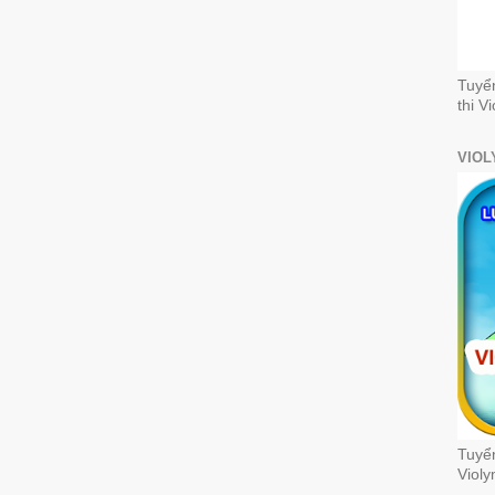
Tuyể
thi V
VIOL
Tuyển
Violy