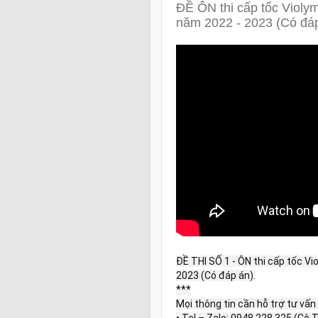
ĐỀ ÔN thi cấp tốc Viol
năm 2022 - 2023 (Có đá
ĐỀ THI SỐ 1 - ÔN thi cấp tốc V
2023 (Có đáp án).

***

Mọi thông tin cần hỗ trợ tư vấn h
• Tel – Zalo: 0948.228.325 (Cô 