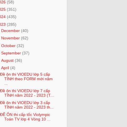
026
(58)
025
(351)
024
(435)
023
(285)
►
December
(40)
►
November
(62)
►
October
(32)
►
September
(37)
►
August
(36)
▼
April
(4)
Đề ôn thi VIOEDU lớp 5 cấp
TỈNH theo FORM mới năm
...
Đề ôn thi VIOEDU lớp 7 cấp
TỈNH năm 2022 - 2023 (T...
Đề ôn thi VIOEDU lớp 3 cấp
TỈNH năm 2022 - 2023 th...
ĐỀ ÔN thi cấp tốc Violympic
Toán TV lớp 4 Vòng 10 ...