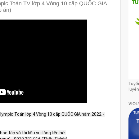
ympic Toán TV lớp 4 Vòng 10 cấp QUỐC GIA
p án)
Tuyể
luyện
VIOL
iolympic Toán lớp 4 Vòng 10 cấp QUỐC GIA năm 2022 - 
ọc tập và tài liệu vui lòng liên hệ:

Trang) - 0919.281.916 (Thầy Thích)
