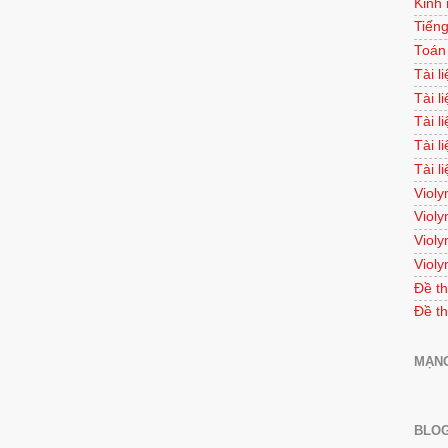
Kinh
Tiếng
Toán
Tài l
Tài l
Tài l
Tài l
Tài l
Violy
Violy
Violy
Violy
Đề th
Đề th
MẠNG
BLOG