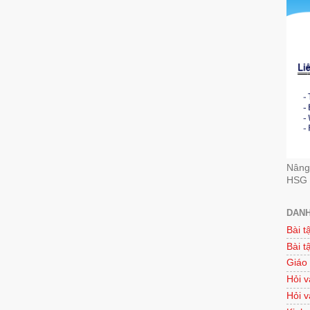
Nâng 
HSG 
DANH
Bài t
Bài t
Giáo
Hỏi v
Hỏi v