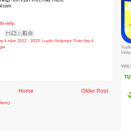
.com 

-violy...
lớp 4 năm 2022 - 2023
,
Luyện Violympic Toán lớp 4
,
gia
Tuyể
Violy
VIOL
Home
Older Post
Atom)