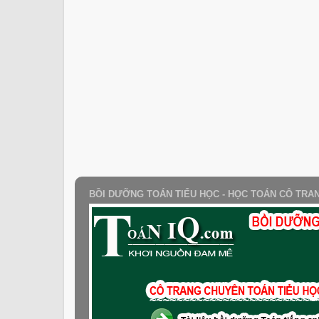
BỒI DƯỠNG TOÁN TIỂU HỌC - HỌC TOÁN CÔ TRA