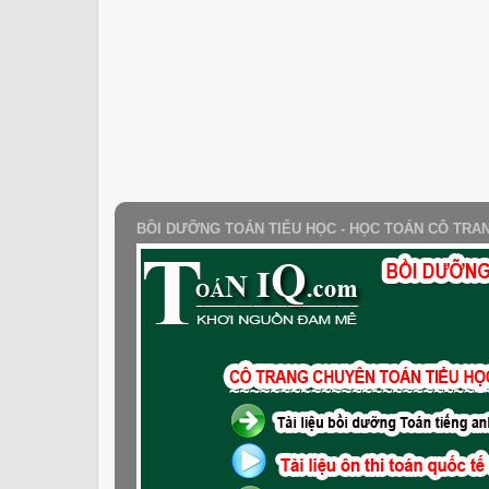
BỒI DƯỠNG TOÁN TIỂU HỌC - HỌC TOÁN CÔ TRA