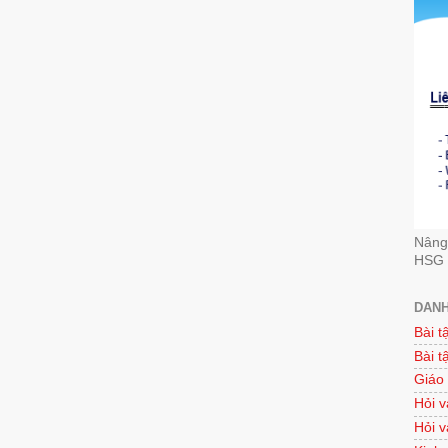
Nâng 
HSG 
DANH
Bài t
Bài t
Giáo
Hỏi v
Hỏi v