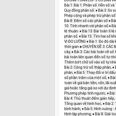
Bài 1: Bài 1: Phân số. Hỗn số và
Quy đồng phân số. ♦ Bài 3: So sá
Phép cộng và phép trừ phân số .
Bài 8: Đếm số các phân số ♦ Bà
10: Tính nhanh với phân số ♦ Bài 
lệ thuận. ♦ Bài 13: Bài toán tỉ lệ
phân số. ♦ Bài 15: Tìm hai số k
VỊ ĐO LƯỜNG ♦ Bài 1: Đo độ dài kh
thời gian ♣ CHUYÊN ĐỀ 3: CÁC BÀ
cây, ♦ Bài 3: Các bài toán về số 
bài toán liên quan đến số tự nhiê
Thêm bớt chữ số vào số tự nhi
Bài 2: Cộng trừ số thập phân, ♦ 
phân, ♦ Bài 5: Thay đổi vị trí dấ
số phần trăm của một số, ♦ Bài 8
toán về giá bán tiền, vốn, lãi s
giá hoặc tăng giá so với dự đị
Phương pháp tính ngược, ♦ Bài 2
Bài 4: Thủ thuật đếm gián tiếp, 
Tổng quan về hình học, ♦ Bài 2: 
bình hành, ♦ Bài 5: Hình vuông - H
Hình lập phương, ♦ Bài 8: Giải to