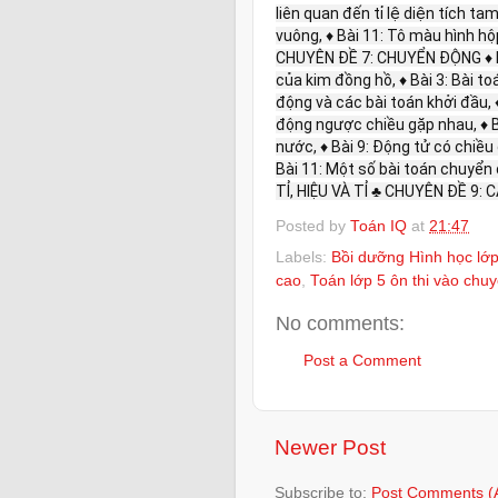
liên quan đến tỉ lệ diện tích ta
vuông, ♦ Bài 11: Tô màu hình hộp
CHUYÊN ĐỀ 7: CHUYỂN ĐỘNG ♦ Bài
của kim đồng hồ, ♦ Bài 3: Bài to
động và các bài toán khởi đầu, 
động ngược chiều gặp nhau, ♦ Bà
nước, ♦ Bài 9: Động tử có chiều
Bài 11: Một số bài toán chuyể
TỈ, HIỆU VÀ TỈ ♣ CHUYÊN ĐỀ 9
Posted by
Toán IQ
at
21:47
Labels:
Bồi dưỡng Hình học lớ
cao
,
Toán lớp 5 ôn thi vào chu
No comments:
Post a Comment
Newer Post
Subscribe to:
Post Comments (