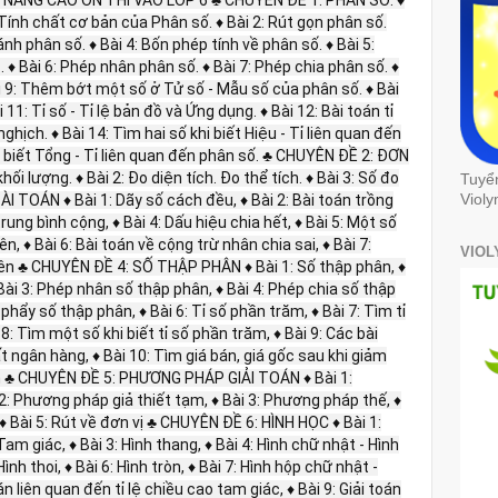
 Tính chất cơ bản của Phân số. ♦ Bài 2: Rút gọn phân số.
nh phân số. ♦ Bài 4: Bốn phép tính về phân số. ♦ Bài 5:
 ♦ Bài 6: Phép nhân phân số. ♦ Bài 7: Phép chia phân số. ♦
i 9: Thêm bớt một số ở Tử số - Mẫu số của phân số. ♦ Bài
11: Tỉ số - Tỉ lệ bản đồ và Ứng dụng. ♦ Bài 12: Bài toán tỉ
 nghịch. ♦ Bài 14: Tìm hai số khi biết Hiệu - Tỉ liên quan đến
hi biết Tổng - Tỉ liên quan đến phân số. ♣ CHUYÊN ĐỀ 2: ĐƠN
ối lượng. ♦ Bài 2: Đo diện tích. Đo thể tích. ♦ Bài 3: Số đo
Tuyể
I TOÁN ♦ Bài 1: Dãy số cách đều, ♦ Bài 2: Bài toán trồng
Violy
trung bình cộng, ♦ Bài 4: Dấu hiệu chia hết, ♦ Bài 5: Một số
n, ♦ Bài 6: Bài toán về cộng trừ nhân chia sai, ♦ Bài 7:
VIOL
ên ♣ CHUYÊN ĐỀ 4: SỐ THẬP PHÂN ♦ Bài 1: Số thập phân, ♦
Bài 3: Phép nhân số thập phân, ♦ Bài 4: Phép chia số thập
u phẩy số thập phân, ♦ Bài 6: Tỉ số phần trăm, ♦ Bài 7: Tìm tỉ
: Tìm một số khi biết tỉ số phần trăm, ♦ Bài 9: Các bài
uất ngân hàng, ♦ Bài 10: Tìm giá bán, giá gốc sau khi giảm
nh ♣ CHUYÊN ĐỀ 5: PHƯƠNG PHÁP GIẢI TOÁN ♦ Bài 1:
: Phương pháp giả thiết tạm, ♦ Bài 3: Phương pháp thế, ♦
♦ Bài 5: Rút về đơn vị ♣ CHUYÊN ĐỀ 6: HÌNH HỌC ♦ Bài 1:
Tam giác, ♦ Bài 3: Hình thang, ♦ Bài 4: Hình chữ nhật - Hình
ình thoi, ♦ Bài 6: Hình tròn, ♦ Bài 7: Hình hộp chữ nhật -
án liên quan đến tỉ lệ chiều cao tam giác, ♦ Bài 9: Giải toán