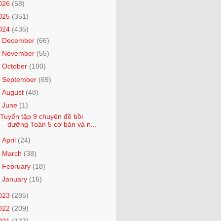
026
(58)
025
(351)
024
(435)
►
December
(66)
►
November
(55)
►
October
(100)
►
September
(69)
►
August
(48)
▼
June
(1)
Tuyển tập 9 chuyên đề bồi
dưỡng Toán 5 cơ bản và n...
►
April
(24)
►
March
(38)
►
February
(18)
►
January
(16)
023
(285)
022
(209)