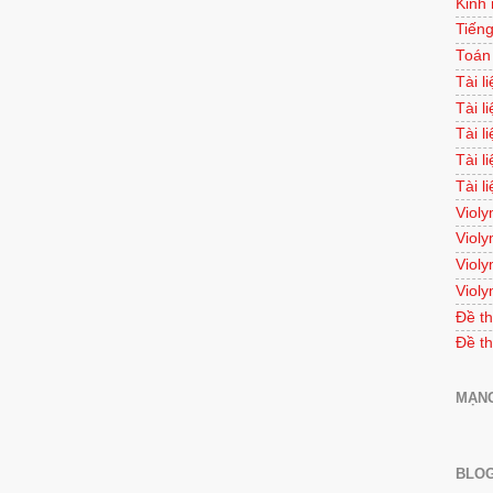
Kinh
Tiếng
Toán
Tài l
Tài l
Tài l
Tài l
Tài l
Violy
Violy
Violy
Violy
Đề th
Đề th
MẠNG
BLOG