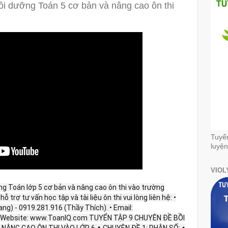
ồi dưỡng Toán 5 cơ bản và nâng cao ôn thi
Tuyể
luyện
VIOL
g Toán lớp 5 cơ bản và nâng cao ôn thi vào trường
ỗ trợ tư vấn học tập và tài liệu ôn thi vui lòng liên hệ: •
ang) - 0919.281.916 (Thầy Thích). • Email:
 Website: www.ToanIQ.com TUYỂN TẬP 9 CHUYÊN ĐỀ BỒI
NÂNG CAO ÔN THI VÀO LỚP 6 ♣ CHUYÊN ĐỀ 1: PHÂN SỐ: ♦