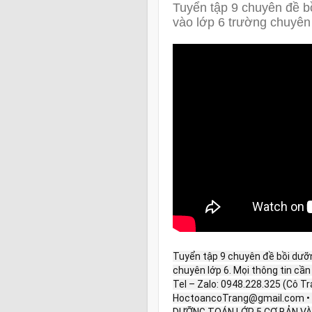
Tuyển tập 9 chuyên đề b
vào lớp 6 trường chuyên
Tuyển tập 9 chuyên đề bồi dưỡn
chuyên lớp 6. Mọi thông tin cần h
Tel – Zalo: 0948.228.325 (Cô Tr
HoctoancoTrang@gmail.com •
DƯỠNG TOÁN LỚP 5 CƠ BẢN VÀ 