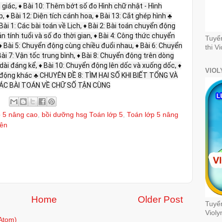
m giác, ♦ Bài 10: Thêm bớt số đo Hình chữ nhật - Hình
, ♦ Bài 12: Diện tích cánh hoa, ♦ Bài 13: Cắt ghép hình ♣
 1: Các bài toán về Lịch, ♦ Bài 2: Bài toán chuyển động
án tính tuổi và số đo thời gian, ♦ Bài 4: Công thức chuyển
Tuyể
♦ Bài 5: Chuyển động cùng chiều đuổi nhau, ♦ Bài 6: Chuyển
thi V
i 7: Vận tốc trung bình, ♦ Bài 8: Chuyển động trên dòng
 dài đáng kể, ♦ Bài 10: Chuyển động lên dốc và xuống dốc, ♦
VIOL
n động khác ♣ CHUYÊN ĐỀ 8: TÌM HAI SỐ KHI BIẾT TỔNG VÀ
: CÁC BÀI TOÁN VỀ CHỮ SỐ TẬN CÙNG
p 5 nâng cao
,
bồi dưỡng hsg Toán lớp 5
,
Toán lớp 5 nâng
yên
Home
Older Post
Tuyển
Violy
Atom)