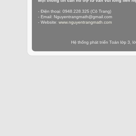
Mọi thông tin cần hỗ trợ tư vấn vui lòng liên h
- Điện thoại: 0948.228.325 (Cô Trang)
- Email: Nguyentrangmath@gmail.com
- Website:
www.nguyentrangmath.com
Hệ thống phát triển Toán lớp 3, 