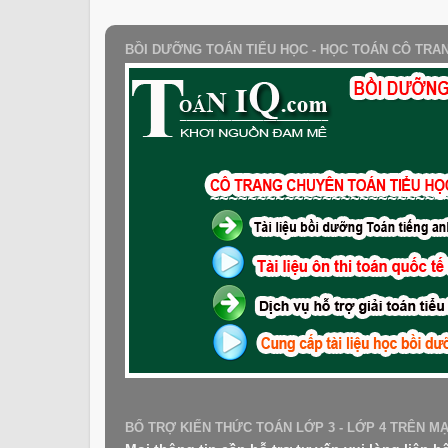
BỒI DƯỠNG TOÁN TIỂU HỌC - HỌC TOÁN CÔ TRA
BỔ TRỢ KIẾN THỨC TOÁN LỚP 3 - LỚP 4 TRÊN M