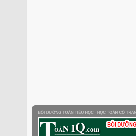
BỒI DƯỠNG TOÁN TIỂU HỌC - HỌC TOÁN CÔ TRA