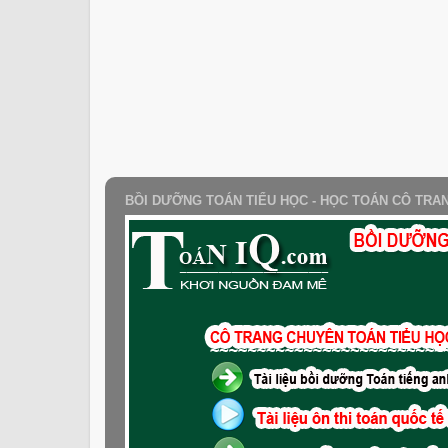
BỒI DƯỠNG TOÁN TIỂU HỌC - HỌC TOÁN CÔ TRA