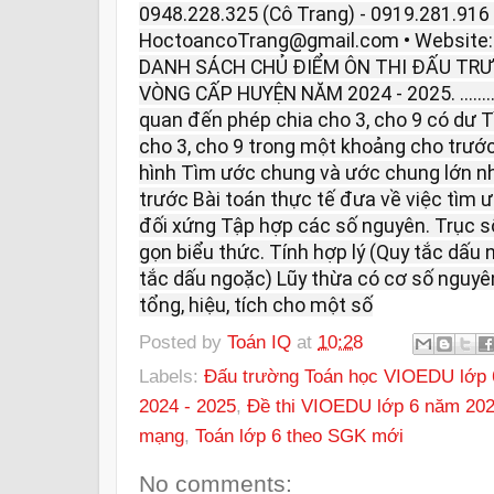
0948.228.325 (Cô Trang) - 0919.281.916 
HoctoancoTrang@gmail.com • Website
DANH SÁCH CHỦ ĐIỂM ÔN THI ĐẤU TR
VÒNG CẤP HUYỆN NĂM 2024 - 2025. ..................
quan đến phép chia cho 3, cho 9 có dư T
cho 3, cho 9 trong một khoảng cho trướ
hình Tìm ước chung và ước chung lớn n
trước Bài toán thực tế đưa về việc tìm 
đối xứng Tập hợp các số nguyên. Trục s
gọn biểu thức. Tính hợp lý (Quy tắc dấu
tắc dấu ngoặc) Lũy thừa có cơ số nguyên
tổng, hiệu, tích cho một số
Posted by
Toán IQ
at
10:28
Labels:
Đấu trường Toán học VIOEDU lớp 
2024 - 2025
,
Đề thi VIOEDU lớp 6 năm 202
mạng
,
Toán lớp 6 theo SGK mới
No comments: