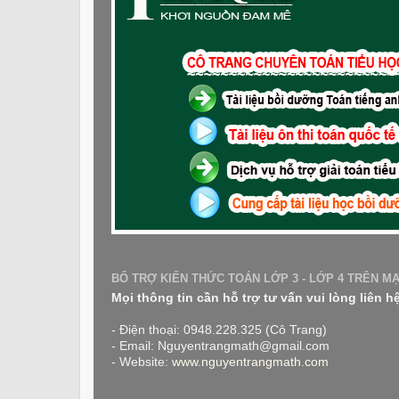
BỔ TRỢ KIẾN THỨC TOÁN LỚP 3 - LỚP 4 TRÊN M
Mọi thông tin cần hỗ trợ tư vấn vui lòng liên h
- Điện thoại: 0948.228.325 (Cô Trang)
- Email: Nguyentrangmath@gmail.com
- Website:
www.nguyentrangmath.com