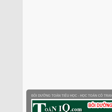
BỒI DƯỠNG TOÁN TIỂU HỌC - HỌC TOÁN CÔ TRA