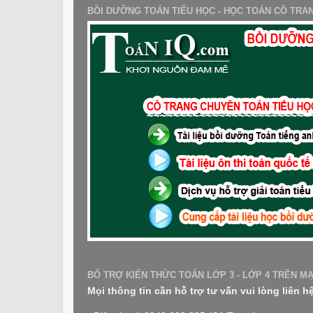
BỒI DƯỠNG TOÁN TIỂU HỌC - HỌC TOÁN CÔ TRA
BỔ TRỢ KIẾN THỨC TOÁN LỚP 3 - LỚP 4 TRÊN M
Mọi thông tin cần hỗ trợ tư vấn vui lòng liên h