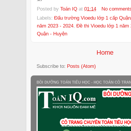
Posted by
Toán IQ
at
01:14
No comment
Labels:
Đấu trường Vioedu lớp 1 cấp Quận
năm 2023 - 2024
,
Đề thi Vioedu lớp 1 năm
Quận - Huyện
Home
Subscribe to:
Posts (Atom)
BỒI DƯỠNG TOÁN TIỂU HỌC - HỌC TOÁN CÔ TRA