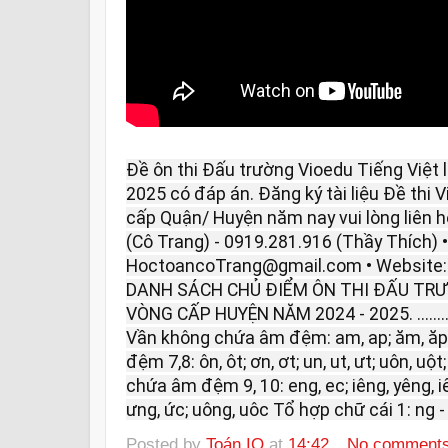
Đề ôn thi Đấu trường Vioedu Tiếng Việt
2025 có đáp án. Đăng ký tài liệu Đề thi 
cấp Quận/ Huyện năm nay vui lòng liên hệ
(Cô Trang) - 0919.281.916 (Thầy Thích) •
HoctoancoTrang@gmail.com • Website
DANH SÁCH CHỦ ĐIỂM ÔN THI ĐẤU TRƯ
VÒNG CẤP HUYỆN NĂM 2024 - 2025. ..................
Vần không chứa âm đệm: am, ap; ăm, ăp
đệm 7,8: ôn, ôt; ơn, ơt; un, ut, ưt; uôn, u
chứa âm đệm 9, 10: eng, ec; iêng, yêng, iêc
ưng, ức; uông, uôc Tổ hợp chữ cái 1: ng - n
Posted by
Toán IQ
at
14:42
No comment