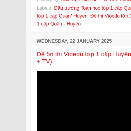
Labels:
Đấu trường Toán học lớp 1 cấp Qu
lớp 1 cấp Quận/ Huyện
,
Đề thi Vioedu lớp
1 cấp Quận - Huyện
WEDNESDAY, 22 JANUARY 2025
Đề ôn thi Vioedu lớp 1 cấp Huyệ
+ TV)