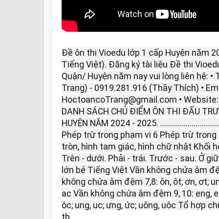
Đề ôn thi Vioedu lớp 1 cấp Huyện năm 2
Tiếng Việt). Đăng ký tài liệu Đề thi Vio
Quận/ Huyện năm nay vui lòng liên hệ: • 
Trang) - 0919.281.916 (Thầy Thích) • Ema
HoctoancoTrang@gmail.com • Website
DANH SÁCH CHỦ ĐIỂM ÔN THI ĐẤU TR
HUYỆN NĂM 2024 - 2025. ...........................
Phép trừ trong phạm vi 6 Phép trừ trong
tròn, hình tam giác, hình chữ nhật Khối 
Trên - dưới. Phải - trái. Trước - sau. Ở giữ
lớn bé Tiếng Việt Vần không chứa âm đệ
không chứa âm đệm 7,8: ôn, ôt; ơn, ơt; un, 
ac Vần không chứa âm đệm 9, 10: eng, ec; 
ôc; ung, uc; ưng, ức; uông, uôc Tổ hợp chữ c
th