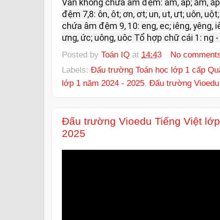
Vần không chứa âm đệm: am, ap; ăm, ăp
đệm 7,8: ôn, ôt; ơn, ơt; un, ut, ưt; uôn, u
chứa âm đệm 9, 10: eng, ec; iêng, yêng, iêc
ưng, ức; uông, uôc Tổ hợp chữ cái 1: ng - n
Posted by
Toán IQ
at
14:43
No comment
Labels:
Đấu trường Toán học lớp 1 cấp Qu
lớp 1 năm 2024 - 2025
,
Đấu trường Vioedu
Đấu trường Vioedu Tiếng Việt lớ
2025