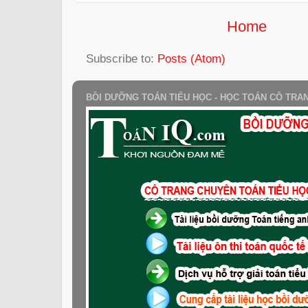
Home
Subscribe to:
Posts (Atom)
BỒI DƯỠNG TOÁN TIỂU HỌC - HỌC TOÁN CÔ TRA