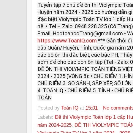
Tuyển tập 7 chủ đề ôn thi Violympic Toá
Huyện năm 2024 - 2025 có hướng dẫn giải.
đặc biệt Violympic Toán TV lớp 1 cấp Huy
hệ: • Tel – Zalo: 0948.228.325 (Cô Trang
Email: HoctoancoTrang@gmail.com • We
https://www.ToanIQ.com
*** Gần thời đi
cấp Quận/ Huyện, Tỉnh, Quốc gia năm 2
các bộ ôn thi đặc biệt, các bậc PH, Thầy
sớm để cho các con ôn tập (Tel - Zalo:
ĐỀ ÔN THI VIOLYMPIC TOÁN TIẾNG VIỆ
2024 - 2025 (VÒNG 8): • CHỦ ĐIỂM 1. HÌN
CHỦ ĐIỂM 3. SO SÁNH, SẮP XẾP, SỐ LỚN
4. TOÁN IQ • CHỦ ĐIỂM 5. TÍNH • CHỦ ĐI
TOÁN
Posted by
Toán IQ
at
15:01
No comment
Labels:
Đề thi Violympic Toán lớp 1 cấp H
năm 2024-2025
,
ĐỀ THI VIOLYMPIC TOÁN
Violympic Toán TV lớp 1 năm 2024 - 2025