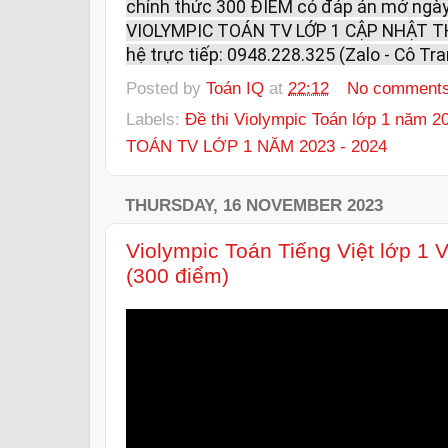
chính thức 300 ĐIỂM có đáp án mở ngày 
VIOLYMPIC TOÁN TV LỚP 1 CẬP NHẬT TH
hệ trực tiếp: 0948.228.325 (Zalo - Cô Tra
Posted by
Toán IQ
at
22:12
No comment
Labels:
Đề thi Violympic Toán lớp 1 năm 2
TOÁN TV LỚP 1 NĂM 2023 - 2024
THURSDAY, 16 NOVEMBER 2023
Violympic Toán Tiếng Việt lớp 1
(300 điểm)