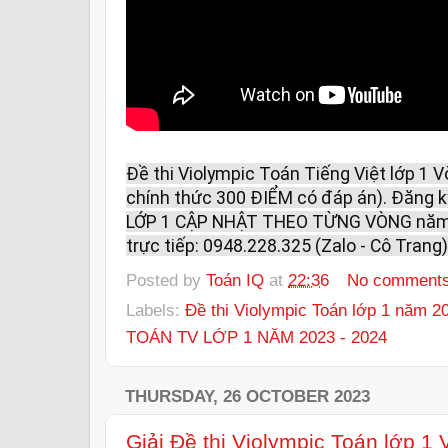
Đề thi Violympic Toán Tiếng Việt lớp 1 
chính thức 300 ĐIỂM có đáp án). Đăng k
LỚP 1 CẬP NHẬT THEO TỪNG VÒNG năm 20
trực tiếp: 0948.228.325 (Zalo - Cô Trang)
Posted by
Toán IQ
at
22:36
No comment
Labels:
Đề thi Violympic Toán lớp 1 năm 2
TOÁN TV LỚP 1 NĂM 2023 - 2024
THURSDAY, 26 OCTOBER 2023
Giải Đề thi Violympic Toán lớp 1