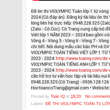
Đề ôn thi VIOLYMPIC Toán lớp 1 từ vòng
2024 (Có đáp án). Đăng ký tài liệu ôn t
lòng liên hệ trực tiếp: 0948.228.325 (Zal
(Zalo - Cô Cúc). Cô Trang cung cấp bộ đ
Việt lớp 1 NĂM 2023 – 2024 bao gồm có: 
Vòng 4 - Vòng 5 - Vòng 6 - Vòng 7 - Vòng
chi tiết. Nội dung mẫu các bậc PH và GV
VIOLYMPIC TOÁN TIẾNG VIỆT LỚP 1 TỪ
2023 - 2024:
http://www.toaniq.com/de-on
VIOLYMPIC TOÁN TIẾNG ANH LỚP 1 TỪ
2023 - 2024:
http://www.toaniq.com/de-on
cần hỗ trợ tư vấn học tập và tài liệu vui l
0948.228.325 (Cô Trang) - 0936.128.126 (
HoctoancoTrang@gmail.com • Website
Posted by
Toán IQ
at
19:33
No comment
Labels:
ĐỀ THI VIOLYMPIC TOÁN TV LỚP 