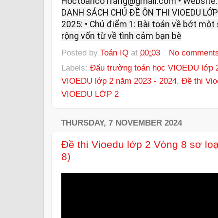
HoctoancoTrang@gmail.com • Website
DANH SÁCH CHỦ ĐỀ ÔN THI VIOEDU LỚP
2025: • Chủ điểm 1: Bài toán về bớt một
rộng vốn từ về tình cảm bạn bè
Posted by
Toán IQ
at
00:03
No comment
Labels:
Đấu trường toán học VIOEDU lớp 2
VIOEDU lớp 2 năm 2023 - 2024
,
Đề thi Vi
VIOEDU LỚP 2
THURSDAY, 7 NOVEMBER 2024
Đề thi Vioedu lớp 2 Vòng 8 sơ lo
8)