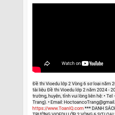
Đề thi Vioedu lớp 2 Vòng 6 sơ loại năm 
tài liệu Đề thi Vioedu lớp 2 năm 2024 - 
trường, huyện, tỉnh vui lòng liên hệ: • Te
Trang). • Email: HoctoancoTrang@gmail
https://www.ToanIQ.com
*** DANH SÁCH
TRƯỜNG VIOEDU LỚP 2 VÒNG 6 SƠ LOẠI: • 