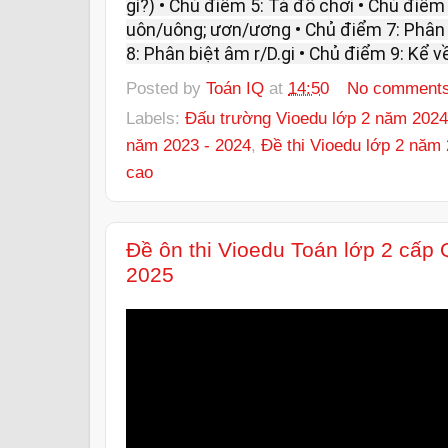
gì?) • Chủ điểm 5: Tả đồ chơi • Chủ điểm 
uôn/uông; ươn/ương • Chủ điểm 7: Phân b
8: Phân biệt âm r/D.gi • Chủ điểm 9: Kể 
Posted by
Toán IQ
at
14:50
No comment
Labels:
Đấu trường Vioedu lớp 2 năm 2024
năm 2023 - 2024
,
Đề thi Vioedu lớp 2 năm
cao
Đề ôn thi Vioedu Toán lớp 2 cấp
2025