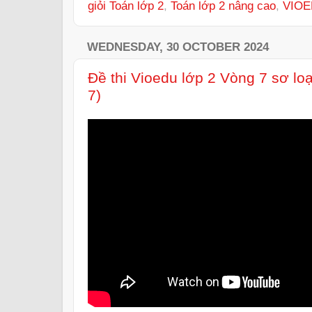
giỏi Toán lớp 2
,
Toán lớp 2 nâng cao
,
VIOE
WEDNESDAY, 30 OCTOBER 2024
Đề thi Vioedu lớp 2 Vòng 7 sơ lo
7)