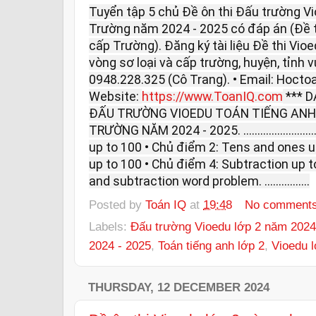
Tuyển tập 5 chủ Đề ôn thi Đấu trường Vi
Trường năm 2024 - 2025 có đáp án (Đề t
cấp Trường). Đăng ký tài liệu Đề thi Vio
vòng sơ loại và cấp trường, huyện, tỉnh vui
0948.228.325 (Cô Trang). • Email: Hoc
Website:
https://www.ToanIQ.com
*** D
ĐẤU TRƯỜNG VIOEDU TOÁN TIẾNG ANH
TRƯỜNG NĂM 2024 - 2025. .........................
up to 100 • Chủ điểm 2: Tens and ones u
up to 100 • Chủ điểm 4: Subtraction up t
and subtraction word problem. ................
Posted by
Toán IQ
at
19:48
No comment
Labels:
Đấu trường Vioedu lớp 2 năm 2024
2024 - 2025
,
Toán tiếng anh lớp 2
,
Vioedu 
THURSDAY, 12 DECEMBER 2024