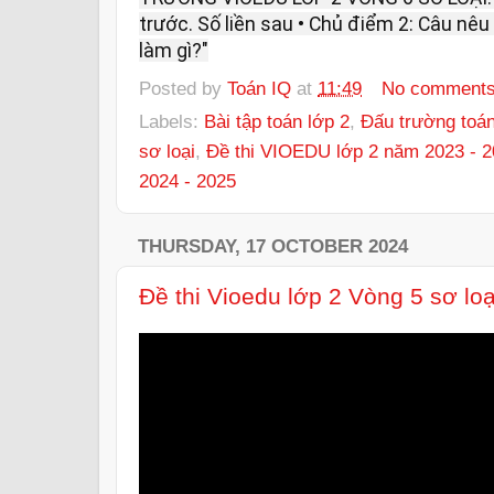
trước. Số liền sau • Chủ điểm 2: Câu nêu 
làm gì?"
Posted by
Toán IQ
at
11:49
No comment
Labels:
Bài tập toán lớp 2
,
Đấu trường toá
sơ loại
,
Đề thi VIOEDU lớp 2 năm 2023 - 
2024 - 2025
THURSDAY, 17 OCTOBER 2024
Đề thi Vioedu lớp 2 Vòng 5 sơ lo