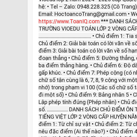
hệ: • Tel – Zalo: 0948.228.325 (Cô Trang
Email: HoctoancoTrang@gmail.com • We
https://www.ToanIQ.com
*** DANH SÁCH
TRƯỜNG VIOEDU TOÁN LỚP 2 VÒNG CẤP 
........................................... • Chủ điểm 
Chủ điểm 2: Giải bài toán có lời văn về số b
điểm 3: Giải bài toán có lời văn về số h
đoạn thẳng • Chủ điểm 5: Đường thẳng,
ba điểm thẳng hàng. • Chủ điểm 6: Độ d
gấp khúc. • Chủ điểm 7: Phép cộng (có n
chữ số tận cùng là 6, 7, 8, 9 cộng với mộ
nhớ) trong phạm vi 100 (Các số chữ số tận c
đi một số) • Chủ điểm 9: Bảng nhân 5 • 
Lập phép tính đúng (Phép nhân) • Chủ đi
số. ................. DANH SÁCH CHỦ ĐIỂ
TIẾNG VIỆT LỚP 2 VÒNG CẤP HUYỆN NĂM 2024 -
điểm 1: Từ chỉ sự vật • Chủ điểm 2: Từ 
nêu đặc điểm (Ai thế nào?) • Chủ điểm 4