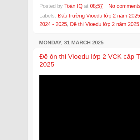
Posted by
Toán IQ
at
08:57
No comment
Labels:
Đấu trường Vioedu lớp 2 năm 2025
2024 - 2025
,
Đề thi Vioedu lớp 2 năm 2025
MONDAY, 31 MARCH 2025
Đề ôn thi Vioedu lớp 2 VCK cấp 
2025