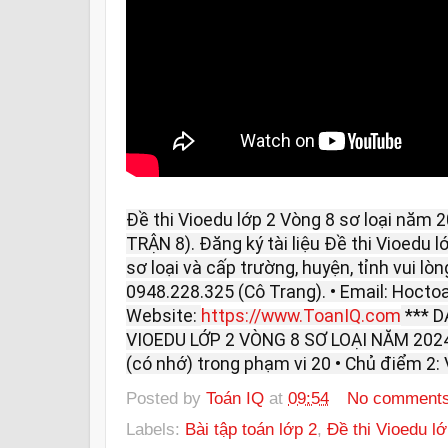
Đề thi Vioedu lớp 2 Vòng 8 sơ loại năm 2
TRẬN 8). Đăng ký tài liệu Đề thi Vioedu 
sơ loại và cấp trường, huyện, tỉnh vui lòng
0948.228.325 (Cô Trang). • Email: Hoc
Website:
https://www.ToanIQ.com
*** D
VIOEDU LỚP 2 VÒNG 8 SƠ LOẠI NĂM 2024 -
(có nhớ) trong phạm vi 20 • Chủ điểm 2: 
Posted by
Toán IQ
at
09:54
No comment
Labels:
Bài tập toán lớp 2
,
Đề thi Vioedu l