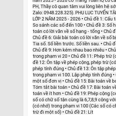
năm 2025 - 2026 cô Trang Toán IQ có các
PH, Thầy cô quan tâm vui lòng liên hệ s
Zalo: 0948.228.325). PHỤ LỤC TUYỂN T
LỚP 2 NĂM 2025 - 2026 • Chủ đề 1: Cấu t
So sánh các số đến 100 • Chủ đề 3: Số hạ
toán có lời văn về số hạng - tổng • Chủ đề 
Chủ đề 6: Giải bài toán có lời văn về số bị
Tia số. Số liền trước. Số liền sau. • Chủ 
Chủ đề 9: Hơn kém nhau bao nhiêu • Chủ
trong phạm vi 20 • Chủ đề 11: Phép trừ (
đề 12: Ôn tập về phép cộng, phép trừ (có
phép tính đúng • Chủ đề 13: Ôn tập phép
trong phạm vi 100. Lập phép tính đúng •
một số đơn vị • Chủ đề 15: Bài toán về b
Tóm tắt bài toán • Chủ đề 17: Bài toán v
toán về ít hơn • Chủ đề 19: Phép cộng (
số có chữ số tận cùng là 6,7,8,9 cộng vớ
(có nhớ) trong phạm vi 100 (Các số có chữ
trừ đi một số) • Chủ đề 21: Lít