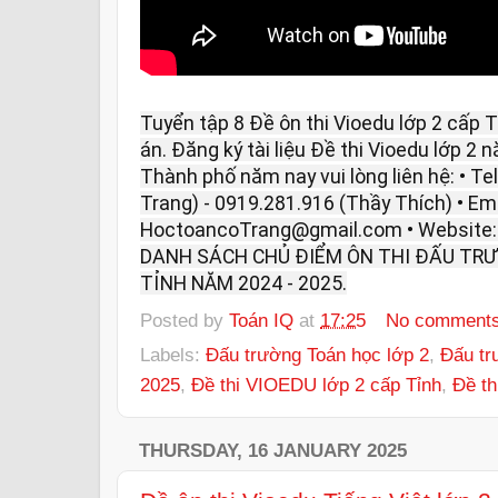
Tuyển tập 8 Đề ôn thi Vioedu lớp 2 cấp
án. Đăng ký tài liệu Đề thi Vioedu lớp 2 
Thành phố năm nay vui lòng liên hệ: • Te
Trang) - 0919.281.916 (Thầy Thích) • Ema
HoctoancoTrang@gmail.com • Website
DANH SÁCH CHỦ ĐIỂM ÔN THI ĐẤU TR
TỈNH NĂM 2024 - 2025.
Posted by
Toán IQ
at
17:25
No comment
Labels:
Đấu trường Toán học lớp 2
,
Đấu tr
2025
,
Đề thi VIOEDU lớp 2 cấp Tỉnh
,
Đề th
THURSDAY, 16 JANUARY 2025