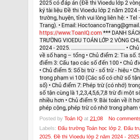
2025 có đáp án (Đề thi Vioedu lớp 2 vò
ký tài liệu Đề thi Vioedu lớp 2 năm 2024 
trường, huyện, tỉnh vui lòng liên hệ: • Te
Trang). • Email: HoctoancoTrang@gmail
https://www.ToanIQ.com
*** DANH SÁCH
TRƯỜNG VIOEDU TOÁN LỚP 2 VÒNG CH
2024 - 2025. .........................................
về số hạng – tổng • Chủ điểm 2: Tia số. S
điểm 3: Cấu tạo các số đến 100 • Chủ đ
• Chủ điểm 5: Số bị trừ - số trừ - hiệu •
trong phạm vi 100 (Các số có chữ số tận 
số) • Chủ điểm 7: Phép trừ (có nhớ) tro
số tận cùng là 1,2,3,4,5,6,7,8 trừ đi một 
nhiều hơn • Chủ điểm 9: Bài toán về ít h
phép cộng, phép trừ có nhớ trong phạm v
Posted by
Toán IQ
at
21:08
No comment
Labels:
Đấu trường Toán học lớp 2
,
Đấu tr
2025
,
Đề thi Vioedu lớp 2 năm 2024 - 2025