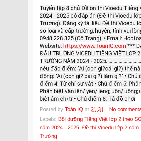
Tuyển tập 8 chủ Đề ôn thi Vioedu Tiếng
2024 - 2025 có đáp án (Đề thi Vioedu lớ
Trường). Đăng ký tài liệu Đề thi Vioedu 
sơ loại và cấp trường, huyện, tỉnh vui lòng
0948.228.325 (Cô Trang). • Email: Hoc
Website:
https://www.ToanIQ.com
*** D
ĐẤU TRƯỜNG VIOEDU TIẾNG VIỆT LỚP 
TRƯỜNG NĂM 2024 - 2025. ...........................
nêu đặc điểm: "Ai (con gì?cái gì?) thế n
động: "Ai (con gì? cái gì?) làm gì?" • Ch
điểm 4: Từ chỉ sự vật • Chủ điểm 5: Phân
Phân biệt vần iên/ yên/ iêng; uôn/ uông;
biệt âm ch/tr • Chủ điểm 8: Tả đồ chơi
Posted by
Toán IQ
at
21:31
No comment
Labels:
Bồi dưỡng Tiếng Việt lớp 2 theo 
năm 2024 - 2025
,
Đề thi Vioedu lớp 2 năm
Trường