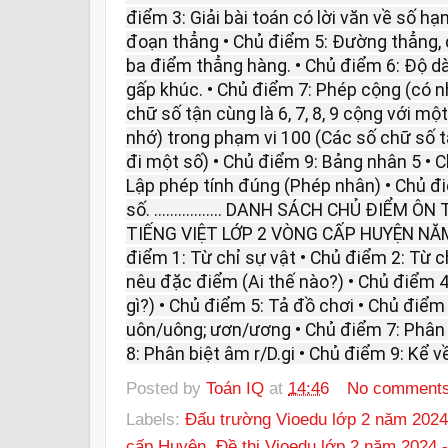
điểm 3: Giải bài toán có lời văn về số h
đoạn thẳng • Chủ điểm 5: Đường thẳng,
ba điểm thẳng hàng. • Chủ điểm 6: Độ d
gấp khúc. • Chủ điểm 7: Phép cộng (có n
chữ số tận cùng là 6, 7, 8, 9 cộng với mộ
nhớ) trong phạm vi 100 (Các số chữ số tận c
đi một số) • Chủ điểm 9: Bảng nhân 5 • 
Lập phép tính đúng (Phép nhân) • Chủ đi
số. ................. DANH SÁCH CHỦ ĐIỂ
TIẾNG VIỆT LỚP 2 VÒNG CẤP HUYỆN NĂM 2024 -
điểm 1: Từ chỉ sự vật • Chủ điểm 2: Từ 
nêu đặc điểm (Ai thế nào?) • Chủ điểm 4
gì?) • Chủ điểm 5: Tả đồ chơi • Chủ điểm 
uôn/uông; ươn/ương • Chủ điểm 7: Phân b
8: Phân biệt âm r/D.gi • Chủ điểm 9: Kể 
Posted by
Toán IQ
at
14:46
No comment
Labels:
Đấu trường Vioedu lớp 2 năm 2024
cấp Huyện
,
Đề thi Vioedu lớp 2 năm 2024 